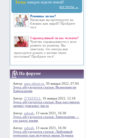
Тесты:
каждую неделю новый!
все тесты →
Ревнивы ли вы?
Насколько вы претендуете на
близких вам людей? Пройдите
тест.
Справедливый ли вы человек?
Чувство справедливости у всех
развито по разному. Вы
замечали, что иногда вам
приходится думать о мотиве своих
поступков? Пройдите тест!
На форуме
Автор:
astro.sibnet.ru
, 30 января 2022, 07:04
Здесь обсуждается статья: Возможности
Хиромантии
Автор:
271033511
, 16 января 2022, 12:18
Здесь обсуждается статья: Как рассчитать
личное денежное число
Автор:
zabzab
, 13 июля 2021, 16:30
Здесь обсуждается статья: Хиромантия —
это карта жизни
Автор:
zabzab
, 13 июля 2021, 16:30
Здесь обсуждается статья: Любовный
гороскоп: как целуются знаки Зодиака