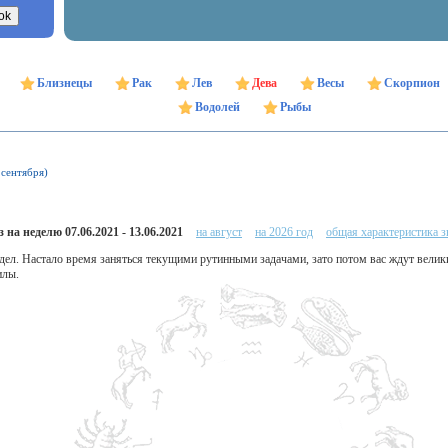
Близнецы
Рак
Лев
Дева
Весы
Скорпион
Водолей
Рыбы
 сентября)
 на неделю 07.06.2021 - 13.06.2021
на август
на 2026 год
общая характеристика з
 дел. Настало время заняться текущими рутинными задачами, зато потом вас ждут велик
илы.