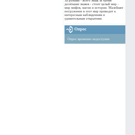
За рунами - всего лишь за тремя
десятками знаков - стоит целый мир -
мир мифов, магии и истории. Малейшее
погружение в этот мир приводит к
интересным наблюдениям и
удивительным открытиям.
Опрос
Опрос временно недоступен.