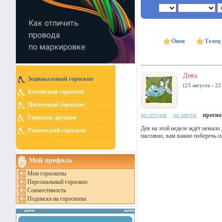
Овен
Телец
Дева
Зодиакальный гороскоп
(23 августа - 22
Китайский гороскоп
Цветочный гороскоп
на сегодня
на завтра
прогноз
Гороскоп друидов
Дев на этой неделе ждёт немало
Рунический гороскоп
пассивно, вам важно поберечь с
Мой профиль
Мои гороскопы
Персональный гороскоп
Совместимость
Подписка на гороскопы