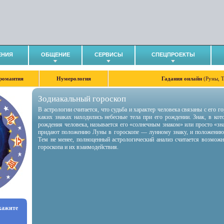
ЕНИЯ
ОБЩЕНИЕ
СЕРВИСЫ
СПЕЦПРОЕКТЫ
романтия
Нумерология
Гадания онлайн
(Руны, 
Зодиакальный гороскоп
В астрологии считается, что судьба и характер человека связаны с его 
каких знаках находились небесные тела при его рождении. Знак, в ко
рождения человека, называется его «солнечным знаком» или просто «зн
придают положению Луны в гороскопе — лунному знаку, и положению
Тем не менее, полноценный астрологический анализ считается возмож
гороскопа и их взаимодействия.
укажите