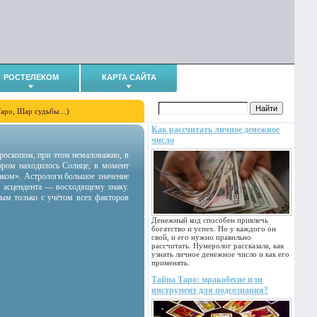
РОСТЕЛЕКОМ
КАРТА САЙТА
Таро, Шар судьбы…)
Как рассчитать личное денежное
число
гороскопом, при этом немаловажно, в
тором находилось Солнце, в момент
аком». Астрологи большое значение
 асцендента — восходящему знаку.
ным только с учётом всех факторов
Денежный код способен привлечь
богатство и успех. Но у каждого он
свой, и его нужно правильно
рассчитать. Нумеролог рассказала, как
узнать личное денежное число и как его
применять.
Тайна Таро: мракобесие или
инструмент для подсознания?