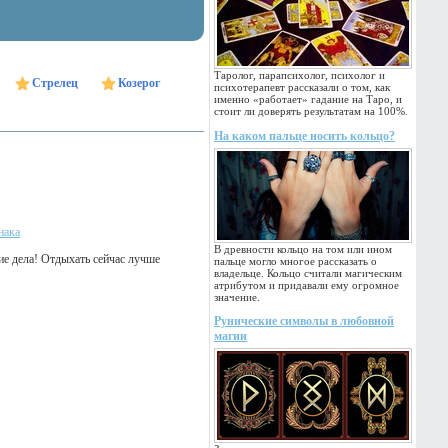
Таролог, парапсихолог, психолог и
Стрелец
Козерог
психотерапевт рассказали о том, как
именно «работает» гадание на Таро, и
стоит ли доверять результатам на 100%.
На каком пальце носить кольцо?
нака
В древности кольцо на том или ином
ие дела! Отдыхать сейчас лучше
пальце могло многое рассказать о
владельце. Кольцо считали магическим
атрибутом и придавали ему огромное
значение.
Рунические символы в любовной
магии