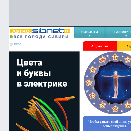
НОВОСТИ
РАЗВЛЕЧ
Вход
Астрология
Хи
Чтобы узнать свой знак, 
день рождения.