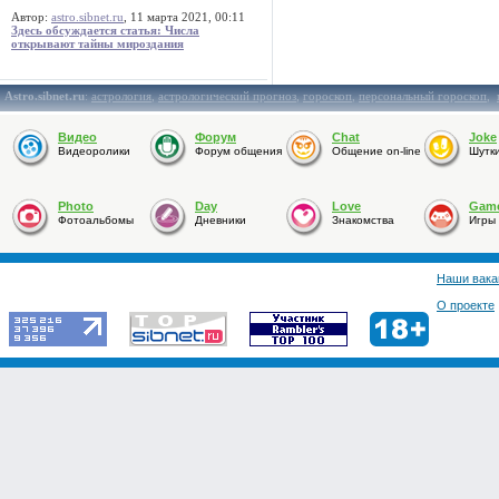
Автор:
astro.sibnet.ru
, 11 марта 2021, 00:11
Здесь обсуждается статья: Числа
открывают тайны мироздания
Astro.sibnet.ru
:
астрология
,
астрологический прогноз
,
гороскоп
,
персональный гороскоп
,
Видео
Форум
Chat
Joke
Видеоролики
Форум общения
Общение on-line
Шутк
Photo
Day
Love
Gam
Фотоальбомы
Дневники
Знакомства
Игры
Наши вака
О проекте