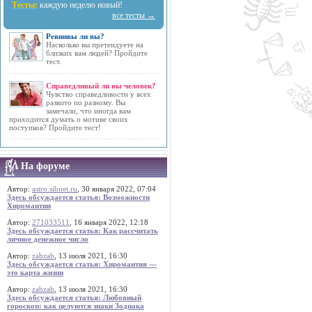
Тесты:
каждую неделю новый!
все тесты →
Ревнивы ли вы?
Насколько вы претендуете на
близких вам людей? Пройдите
тест.
Справедливый ли вы человек?
Чувство справедливости у всех
развито по разному. Вы
замечали, что иногда вам
приходится думать о мотиве своих
поступков? Пройдите тест!
На форуме
Автор:
astro.sibnet.ru
, 30 января 2022, 07:04
Здесь обсуждается статья: Возможности
Хиромантии
Автор:
271033511
, 16 января 2022, 12:18
Здесь обсуждается статья: Как рассчитать
личное денежное число
Автор:
zabzab
, 13 июля 2021, 16:30
Здесь обсуждается статья: Хиромантия —
это карта жизни
Автор:
zabzab
, 13 июля 2021, 16:30
Здесь обсуждается статья: Любовный
гороскоп: как целуются знаки Зодиака