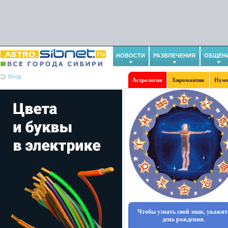
НОВОСТИ
РАЗВЛЕЧЕНИЯ
ОБЩЕН
Вход
Астрология
Хиромантия
Нуме
Чтобы узнать свой знак, укажит
день рождения.