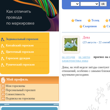
Овен
Телец
Скорпион
Ст
Дева
Зодиакальный гороскоп
(23 августа - 22 сентя
Китайский гороскоп
Цветочный гороскоп
на сегодня
на завтра
прогноз на н
Гороскоп друидов
характеристика знака
Рунический гороскоп
Девы, на этой неделе звёзды советуют
отношений, особенно с самыми близки
крупными расходами.
Мой профиль
Мои гороскопы
Персональный гороскоп
Совместимость
Подписка на гороскопы