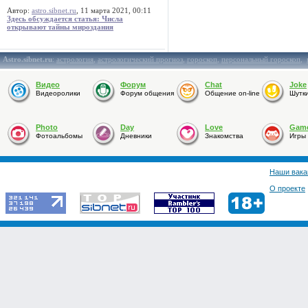
Автор:
astro.sibnet.ru
, 11 марта 2021, 00:11
Здесь обсуждается статья: Числа
открывают тайны мироздания
Astro.sibnet.ru
:
астрология
,
астрологический прогноз
,
гороскоп
,
персональный гороскоп
,
Видео
Форум
Chat
Joke
Видеоролики
Форум общения
Общение on-line
Шутк
Photo
Day
Love
Gam
Фотоальбомы
Дневники
Знакомства
Игры
Наши вака
О проекте