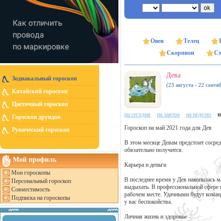
Овен
Телец
Скорпион
Ст
Дева
Зодиакальный гороскоп
(23 августа - 22 сентя
Китайский гороскоп
Цветочный гороскоп
на сегодня
на завтра
на неделю
п
Гороскоп друидов
Гороскоп на май 2021 года для Дев
Рунический гороскоп
В этом месяце Девам предстоит сосред
обязательно получится.
Мой профиль
Карьера и деньги
Мои гороскопы
В последнее время у Дев накопилась м
Персональный гороскоп
выдыхать. В профессиональной сфере в
Совместимость
рабочем месте. Удачными будут коман
Подписка на гороскопы
у вас беспокойства.
Личная жизнь и здоровье