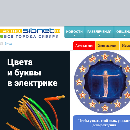
НОВОСТИ
РАЗВЛЕЧЕНИЯ
ОБЩЕН
Вход
Астрология
Хиромантия
Нуме
Чтобы узнать свой знак, укажит
день рождения.