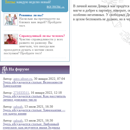
Тесты:
каждую неделю новый!
В личной жизни Девам в мае придётся 
все тесты →
мягче и добрее к партнёру, поверьте, 
особенно негативных. У свободных Дев
Ревнивы ли вы?
Насколько вы претендуете на
в целом беспокоить не должно, но в че
близких вам людей? Пройдите
тест.
Справедливый ли вы человек?
Чувство справедливости у всех
развито по разному. Вы
замечали, что иногда вам
приходится думать о мотиве своих
поступков? Пройдите тест!
На форуме
Автор:
astro.sibnet.ru
, 30 января 2022, 07:04
Здесь обсуждается статья: Возможности
Хиромантии
Автор:
271033511
, 16 января 2022, 12:18
Здесь обсуждается статья: Как рассчитать
личное денежное число
Автор:
zabzab
, 13 июля 2021, 16:30
Здесь обсуждается статья: Хиромантия —
это карта жизни
Автор:
zabzab
, 13 июля 2021, 16:30
Здесь обсуждается статья: Любовный
гороскоп: как целуются знаки Зодиака