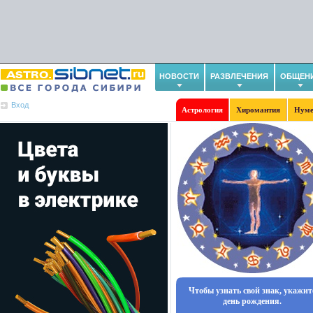
НОВОСТИ
РАЗВЛЕЧЕНИЯ
ОБЩЕН
Вход
Астрология
Хиромантия
Нуме
Чтобы узнать свой знак, укажит
день рождения.