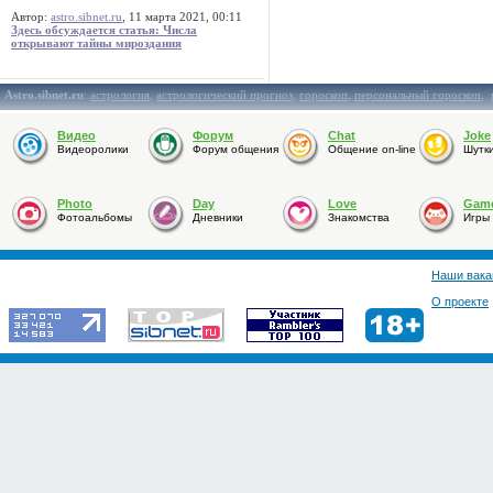
Автор:
astro.sibnet.ru
, 11 марта 2021, 00:11
Здесь обсуждается статья: Числа
открывают тайны мироздания
Astro.sibnet.ru
:
астрология
,
астрологический прогноз
,
гороскоп
,
персональный гороскоп
,
Видео
Форум
Chat
Joke
Видеоролики
Форум общения
Общение on-line
Шутк
Photo
Day
Love
Gam
Фотоальбомы
Дневники
Знакомства
Игры
Наши вака
О проекте