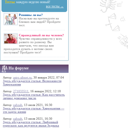
Тесты:
каждую неделю новый!
все тесты →
Ревнивы ли вы?
Насколько вы претендуете на
близких вам людей? Пройдите
тест.
Справедливый ли вы человек?
Чувство справедливости у всех
развито по разному. Вы
замечали, что иногда вам
приходится думать о мотиве своих
поступков? Пройдите тест!
На форуме
Автор:
astro.sibnet.ru
, 30 января 2022, 07:04
Здесь обсуждается статья: Возможности
Хиромантии
Автор:
271033511
, 16 января 2022, 12:18
Здесь обсуждается статья: Как рассчитать
личное денежное число
Автор:
zabzab
, 13 июля 2021, 16:30
Здесь обсуждается статья: Хиромантия —
это карта жизни
Автор:
zabzab
, 13 июля 2021, 16:30
Здесь обсуждается статья: Любовный
гороскоп: как целуются знаки Зодиака