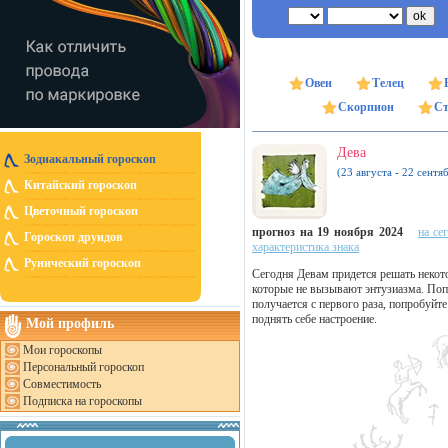
Овен
Телец
Скорпион
Ст
Дева
Зодиакальный гороскоп
(23 августа - 22 сентя
Китайский гороскоп
Цветочный гороскоп
прогноз на 19 ноября 2024
на се
Гороскоп друидов
характеристика знака
Рунический гороскоп
Сегодня Девам придется решать некот
которые не вызывают энтузиазма. Поп
получается с первого раза, попробуйт
поднять себе настроение.
Мой профиль
Мои гороскопы
Персональный гороскоп
Совместимость
Подписка на гороскопы