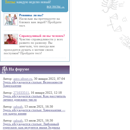
Тесты:
каждую неделю новый!
все тесты →
Ревнивы ли вы?
Насколько вы претендуете на
близких вам людей? Пройдите
тест.
Справедливый ли вы человек?
Чувство справедливости у всех
развито по разному. Вы
замечали, что иногда вам
приходится думать о мотиве своих
поступков? Пройдите тест!
На форуме
Автор:
astro.sibnet.ru
, 30 января 2022, 07:04
Здесь обсуждается статья: Возможности
Хиромантии
Автор:
271033511
, 16 января 2022, 12:18
Здесь обсуждается статья: Как рассчитать
личное денежное число
Автор:
zabzab
, 13 июля 2021, 16:30
Здесь обсуждается статья: Хиромантия —
это карта жизни
Автор:
zabzab
, 13 июля 2021, 16:30
Здесь обсуждается статья: Любовный
гороскоп: как целуются знаки Зодиака