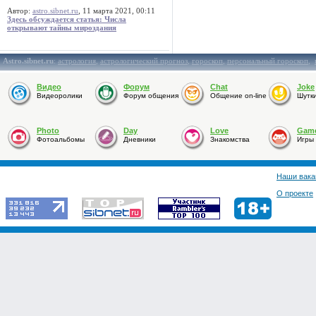
Автор:
astro.sibnet.ru
, 11 марта 2021, 00:11
Здесь обсуждается статья: Числа
открывают тайны мироздания
Astro.sibnet.ru
:
астрология
,
астрологический прогноз
,
гороскоп
,
персональный гороскоп
,
Видео
Форум
Chat
Joke
Видеоролики
Форум общения
Общение on-line
Шутк
Photo
Day
Love
Gam
Фотоальбомы
Дневники
Знакомства
Игры
Наши вака
О проекте