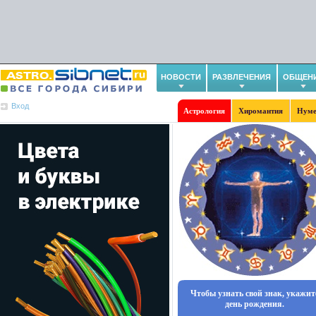
НОВОСТИ
РАЗВЛЕЧЕНИЯ
ОБЩЕН
Вход
Астрология
Хиромантия
Нуме
Чтобы узнать свой знак, укажит
день рождения.