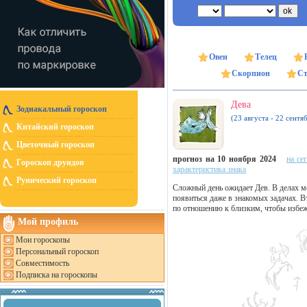
Овен
Телец
Скорпион
Ст
Дева
Зодиакальный гороскоп
(23 августа - 22 сентя
Китайский гороскоп
Цветочный гороскоп
прогноз на 10 ноября 2024
на се
Гороскоп друидов
характеристика знака
Рунический гороскоп
Сложный день ожидает Дев. В делах 
появиться даже в знакомых задачах. В
по отношению к близким, чтобы избеж
Мой профиль
Мои гороскопы
Персональный гороскоп
Совместимость
Подписка на гороскопы