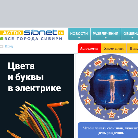
НОВОСТИ
РАЗВЛЕЧЕНИЯ
ОБЩЕН
Вход
Астрология
Хиромантия
Нуме
Чтобы узнать свой знак, укажит
день рождения.