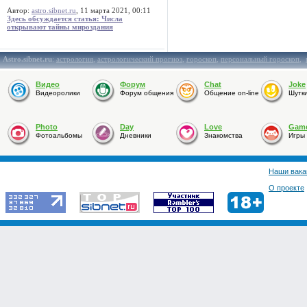
Автор:
astro.sibnet.ru
, 11 марта 2021, 00:11
Здесь обсуждается статья: Числа
открывают тайны мироздания
Astro.sibnet.ru
:
астрология
,
астрологический прогноз
,
гороскоп
,
персональный гороскоп
,
Видео
Форум
Chat
Joke
Видеоролики
Форум общения
Общение on-line
Шутк
Photo
Day
Love
Gam
Фотоальбомы
Дневники
Знакомства
Игры
Наши вака
О проекте