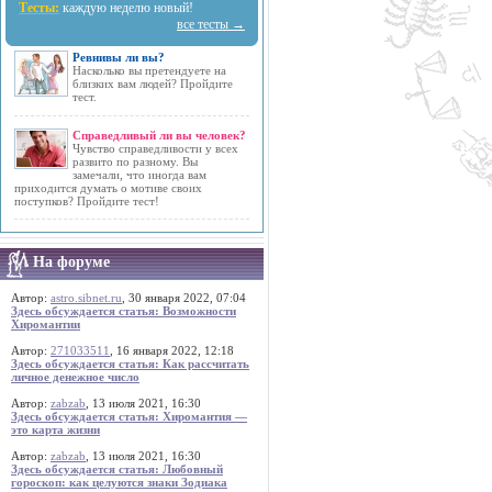
Тесты:
каждую неделю новый!
все тесты →
Ревнивы ли вы?
Насколько вы претендуете на
близких вам людей? Пройдите
тест.
Справедливый ли вы человек?
Чувство справедливости у всех
развито по разному. Вы
замечали, что иногда вам
приходится думать о мотиве своих
поступков? Пройдите тест!
На форуме
Автор:
astro.sibnet.ru
, 30 января 2022, 07:04
Здесь обсуждается статья: Возможности
Хиромантии
Автор:
271033511
, 16 января 2022, 12:18
Здесь обсуждается статья: Как рассчитать
личное денежное число
Автор:
zabzab
, 13 июля 2021, 16:30
Здесь обсуждается статья: Хиромантия —
это карта жизни
Автор:
zabzab
, 13 июля 2021, 16:30
Здесь обсуждается статья: Любовный
гороскоп: как целуются знаки Зодиака