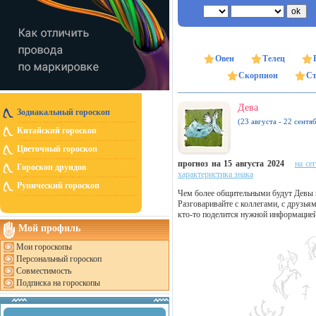
Овен
Телец
Скорпион
Ст
Дева
Зодиакальный гороскоп
(23 августа - 22 сентя
Китайский гороскоп
Цветочный гороскоп
прогноз на 15 августа 2024
на се
Гороскоп друидов
характеристика знака
Рунический гороскоп
Чем более общительными будут Девы в 
Разговаривайте с коллегами, с друзья
кто-то поделится нужной информацией,
Мой профиль
Мои гороскопы
Персональный гороскоп
Совместимость
Подписка на гороскопы