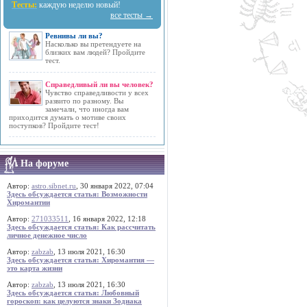
Тесты:
каждую неделю новый!
все тесты →
Ревнивы ли вы?
Насколько вы претендуете на
близких вам людей? Пройдите
тест.
Справедливый ли вы человек?
Чувство справедливости у всех
развито по разному. Вы
замечали, что иногда вам
приходится думать о мотиве своих
поступков? Пройдите тест!
На форуме
Автор:
astro.sibnet.ru
, 30 января 2022, 07:04
Здесь обсуждается статья: Возможности
Хиромантии
Автор:
271033511
, 16 января 2022, 12:18
Здесь обсуждается статья: Как рассчитать
личное денежное число
Автор:
zabzab
, 13 июля 2021, 16:30
Здесь обсуждается статья: Хиромантия —
это карта жизни
Автор:
zabzab
, 13 июля 2021, 16:30
Здесь обсуждается статья: Любовный
гороскоп: как целуются знаки Зодиака