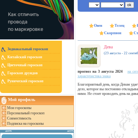
Овен
Телец
Скорпион
Ст
Дева
Зодиакальный гороскоп
(23 августа - 22 сентя
Китайский гороскоп
Цветочный гороскоп
прогноз на 3 августа 2024
на сег
Гороскоп друидов
характеристика знака
Рунический гороскоп
Благоприятный день, когда Девам удает
дело, которое вы постоянно откладыва
ними. Не стоит проводить день на див
Мой профиль
Мои гороскопы
Персональный гороскоп
Совместимость
Подписка на гороскопы