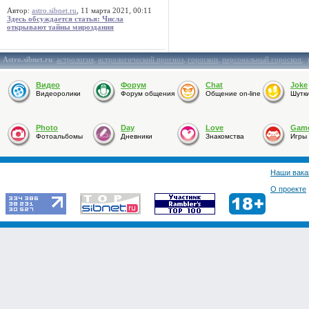
Автор:
astro.sibnet.ru
, 11 марта 2021, 00:11
Здесь обсуждается статья: Числа
открывают тайны мироздания
Astro.sibnet.ru
:
астрология
,
астрологический прогноз
,
гороскоп
,
персональный гороскоп
,
Видео
Форум
Chat
Joke
Видеоролики
Форум общения
Общение on-line
Шутк
Photo
Day
Love
Gam
Фотоальбомы
Дневники
Знакомства
Игры
Наши вака
О проекте