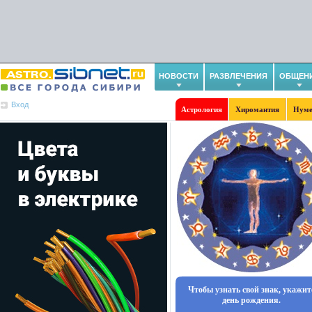
НОВОСТИ
РАЗВЛЕЧЕНИЯ
ОБЩЕН
Вход
Астрология
Хиромантия
Нуме
Чтобы узнать свой знак, укажит
день рождения.