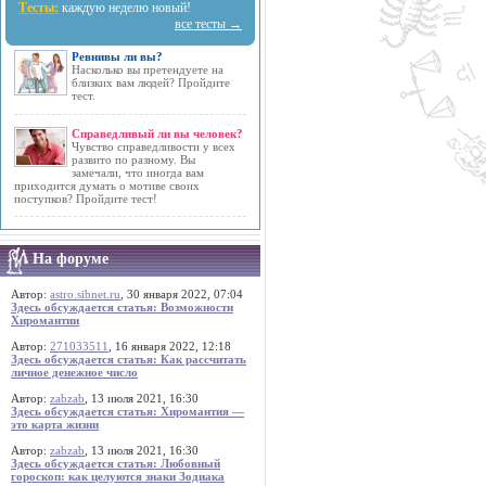
Тесты:
каждую неделю новый!
все тесты →
Ревнивы ли вы?
Насколько вы претендуете на
близких вам людей? Пройдите
тест.
Справедливый ли вы человек?
Чувство справедливости у всех
развито по разному. Вы
замечали, что иногда вам
приходится думать о мотиве своих
поступков? Пройдите тест!
На форуме
Автор:
astro.sibnet.ru
, 30 января 2022, 07:04
Здесь обсуждается статья: Возможности
Хиромантии
Автор:
271033511
, 16 января 2022, 12:18
Здесь обсуждается статья: Как рассчитать
личное денежное число
Автор:
zabzab
, 13 июля 2021, 16:30
Здесь обсуждается статья: Хиромантия —
это карта жизни
Автор:
zabzab
, 13 июля 2021, 16:30
Здесь обсуждается статья: Любовный
гороскоп: как целуются знаки Зодиака