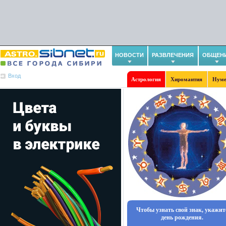
НОВОСТИ
РАЗВЛЕЧЕНИЯ
ОБЩЕН
Вход
Астрология
Хиромантия
Нуме
Чтобы узнать свой знак, укажит
день рождения.