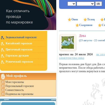
Овен
Телец
Скорпион
Ст
Дева
Зодиакальный гороскоп
(23 августа - 22 сентя
Китайский гороскоп
Цветочный гороскоп
прогноз на 24 июля 2024
на сег
Гороскоп друидов
характеристика знака
Рунический гороскоп
Первая половина дня будет для Дев с
неприятностям. После обеда работать 
прошлого могут вновь вернуться в ва
Мой профиль
Мои гороскопы
Персональный гороскоп
Совместимость
Подписка на гороскопы