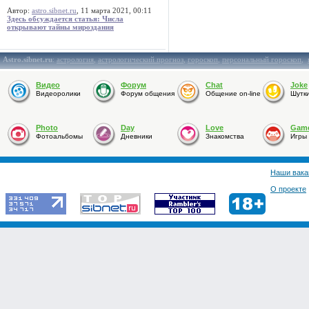
Автор:
astro.sibnet.ru
, 11 марта 2021, 00:11
Здесь обсуждается статья: Числа
открывают тайны мироздания
Astro.sibnet.ru
:
астрология
,
астрологический прогноз
,
гороскоп
,
персональный гороскоп
,
Видео
Форум
Chat
Joke
Видеоролики
Форум общения
Общение on-line
Шутк
Photo
Day
Love
Gam
Фотоальбомы
Дневники
Знакомства
Игры
Наши вака
О проекте