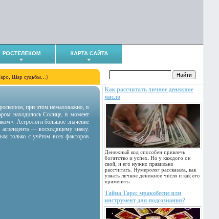
РОСТЕЛЕКОМ
КАРТА САЙТА
Таро, Шар судьбы…)
Как рассчитать личное денежное
число
гороскопом, при этом немаловажно, в
тором находилось Солнце, в момент
аком». Астрологи большое значение
 асцендента — восходящему знаку.
ным только с учётом всех факторов
Денежный код способен привлечь
богатство и успех. Но у каждого он
свой, и его нужно правильно
рассчитать. Нумеролог рассказала, как
узнать личное денежное число и как его
применять.
Тайна Таро: мракобесие или
инструмент для подсознания?