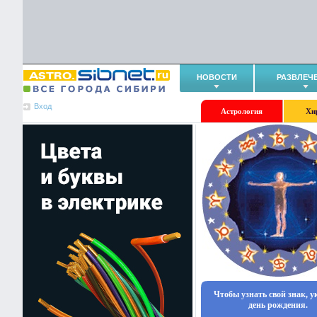
НОВОСТИ
РАЗВЛЕЧ
Вход
Астрология
Хи
Чтобы узнать свой знак, 
день рождения.