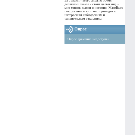
За рунами - всего лишь за тремя
десятками знаков - стоит целый мир -
мир мифов, магии и истории. Малейшее
погружение в этот мир приводит к
интересным наблюдениям и
удивительным открытиям.
Опрос
Опрос временно недоступен.