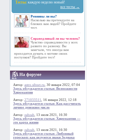
Тесты:
каждую неделю новый!
все тесты →
Ревнивы ли вы?
Насколько вы претендуете на
близких вам людей? Пройдите
тест.
Справедливый ли вы человек?
Чувство справедливости у всех
развито по разному. Вы
замечали, что иногда вам
приходится думать о мотиве своих
поступков? Пройдите тест!
На форуме
Автор:
astro.sibnet.ru
, 30 января 2022, 07:04
Здесь обсуждается статья: Возможности
Хиромантии
Автор:
271033511
, 16 января 2022, 12:18
Здесь обсуждается статья: Как рассчитать
личное денежное число
Автор:
zabzab
, 13 июля 2021, 16:30
Здесь обсуждается статья: Хиромантия —
это карта жизни
Автор:
zabzab
, 13 июля 2021, 16:30
Здесь обсуждается статья: Любовный
гороскоп: как целуются знаки Зодиака