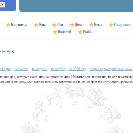
Близнецы
Рак
Лев
Дева
Весы
Скорпион
Водолей
Рыбы
 сентября)
сегодня
на завтра
на неделю
на август
на 2026 год
общая характеристика знака
много дел, которые скопились за прошлые дни. Начните день пораньше, не отвлекайтесь 
совершать непродолжительные поездки, знакомиться и разговаривать о будущих проектах: