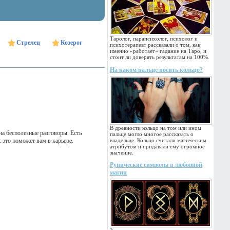
Таролог, парапсихолог, психолог и
Стрелец
Козерог
психотерапевт рассказали о том, как
именно «работает» гадание на Таро, и
стоит ли доверять результатам на 100%.
На каком пальце носить кольцо?
В древности кольцо на том или ином
на бесполезные разговоры. Есть
пальце могло многое рассказать о
 это поможет вам в карьере.
владельце. Кольцо считали магическим
атрибутом и придавали ему огромное
значение.
Рунические символы в любовной
магии