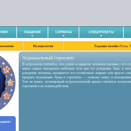
ЕНИЯ
ОБЩЕНИЕ
СЕРВИСЫ
СПЕЦПРОЕКТЫ
романтия
Нумерология
Гадания онлайн
(Руны, 
Зодиакальный гороскоп
В астрологии считается, что судьба и характер человека связаны с его 
каких знаках находились небесные тела при его рождении. Знак, в ко
рождения человека, называется его «солнечным знаком» или просто «зн
придают положению Луны в гороскопе — лунному знаку, и положению
Тем не менее, полноценный астрологический анализ считается возмож
гороскопа и их взаимодействия.
укажите