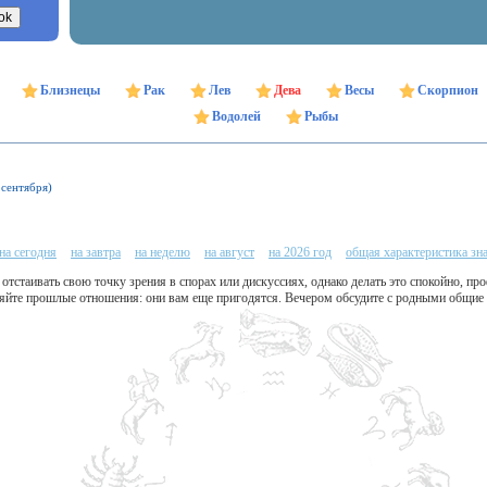
Близнецы
Рак
Лев
Дева
Весы
Скорпион
Водолей
Рыбы
 сентября)
на сегодня
на завтра
на неделю
на август
на 2026 год
общая характеристика зн
отстаивать свою точку зрения в спорах или дискуссиях, однако делать это спокойно, пр
аняйте прошлые отношения: они вам еще пригодятся. Вечером обсудите с родными общие