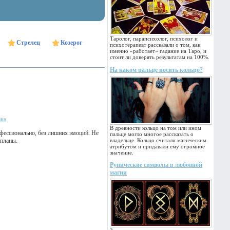
Таролог, парапсихолог, психолог и
Стрелец
Козерог
психотерапевт рассказали о том, как
именно «работает» гадание на Таро, и
стоит ли доверять результатам на 100%.
На каком пальце носить кольцо?
ака
В древности кольцо на том или ином
офессионально, без лишних эмоций. Не
пальце могло многое рассказать о
 планы.
владельце. Кольцо считали магическим
атрибутом и придавали ему огромное
значение.
Рунические символы в любовной
магии