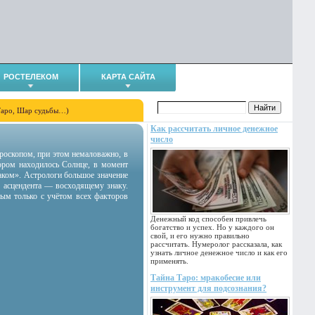
РОСТЕЛЕКОМ
КАРТА САЙТА
Таро, Шар судьбы…)
Как рассчитать личное денежное
число
гороскопом, при этом немаловажно, в
тором находилось Солнце, в момент
аком». Астрологи большое значение
 асцендента — восходящему знаку.
ным только с учётом всех факторов
Денежный код способен привлечь
богатство и успех. Но у каждого он
свой, и его нужно правильно
рассчитать. Нумеролог рассказала, как
узнать личное денежное число и как его
применять.
Тайна Таро: мракобесие или
инструмент для подсознания?