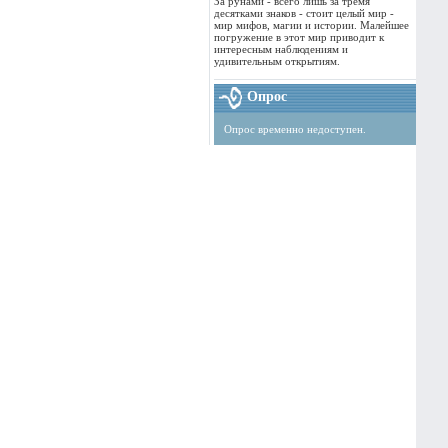
За рунами - всего лишь за тремя
десятками знаков - стоит целый мир -
мир мифов, магии и истории. Малейшее
погружение в этот мир приводит к
интересным наблюдениям и
удивительным открытиям.
Опрос
Опрос временно недоступен.