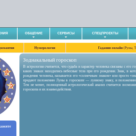
ЕНИЯ
ОБЩЕНИЕ
СЕРВИСЫ
СПЕЦПРОЕКТЫ
романтия
Нумерология
Гадания онлайн
(Руны, 
Зодиакальный гороскоп
В астрологии считается, что судьба и характер человека связаны с его 
каких знаках находились небесные тела при его рождении. Знак, в ко
рождения человека, называется его «солнечным знаком» или просто «зн
придают положению Луны в гороскопе — лунному знаку, и положению
Тем не менее, полноценный астрологический анализ считается возмож
гороскопа и их взаимодействия.
укажите