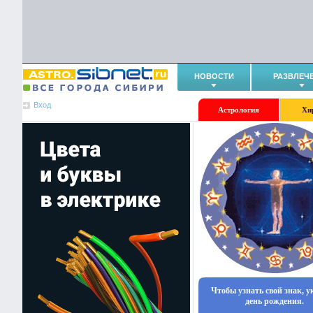
НОВОСТИ
РАЗВЛЕЧ
Вход
Астрология
Хи
Чтобы узнать свой знак, 
день рождения.