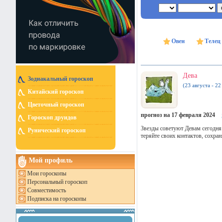
Овен
Телец
Дева
Зодиакальный гороскоп
(23 августа - 22
Китайский гороскоп
Цветочный гороскоп
прогноз на 17 февраля 2024
Гороскоп друидов
Звезды советуют Девам сегодня 
Рунический гороскоп
теряйте своих контактов, сохр
Мой профиль
Мои гороскопы
Персональный гороскоп
Совместимость
Подписка на гороскопы