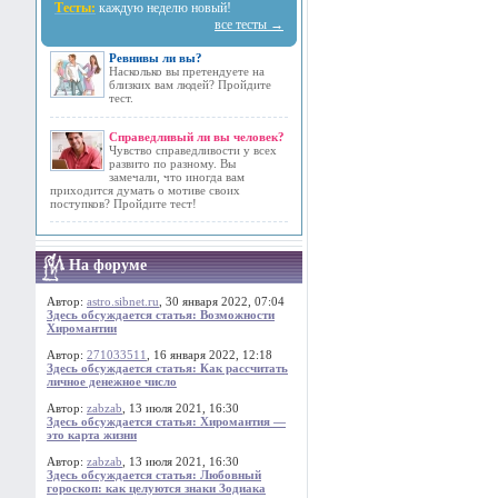
Тесты:
каждую неделю новый!
все тесты →
Ревнивы ли вы?
Насколько вы претендуете на
близких вам людей? Пройдите
тест.
Справедливый ли вы человек?
Чувство справедливости у всех
развито по разному. Вы
замечали, что иногда вам
приходится думать о мотиве своих
поступков? Пройдите тест!
На форуме
Автор:
astro.sibnet.ru
, 30 января 2022, 07:04
Здесь обсуждается статья: Возможности
Хиромантии
Автор:
271033511
, 16 января 2022, 12:18
Здесь обсуждается статья: Как рассчитать
личное денежное число
Автор:
zabzab
, 13 июля 2021, 16:30
Здесь обсуждается статья: Хиромантия —
это карта жизни
Автор:
zabzab
, 13 июля 2021, 16:30
Здесь обсуждается статья: Любовный
гороскоп: как целуются знаки Зодиака