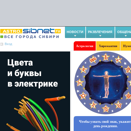
НОВОСТИ
РАЗВЛЕЧЕНИЯ
ОБЩЕН
Вход
Астрология
Хиромантия
Нуме
Чтобы узнать свой знак, укажит
день рождения.