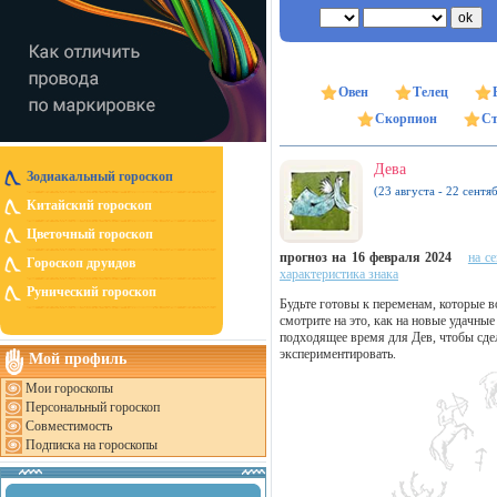
Овен
Телец
Скорпион
Ст
Дева
Зодиакальный гороскоп
(23 августа - 22 сентя
Китайский гороскоп
Цветочный гороскоп
прогноз на 16 февраля 2024
на с
Гороскоп друидов
характеристика знака
Рунический гороскоп
Будьте готовы к переменам, которые в
смотрите на это, как на новые удачны
подходящее время для Дев, чтобы сдел
экспериментировать.
Мой профиль
Мои гороскопы
Персональный гороскоп
Совместимость
Подписка на гороскопы