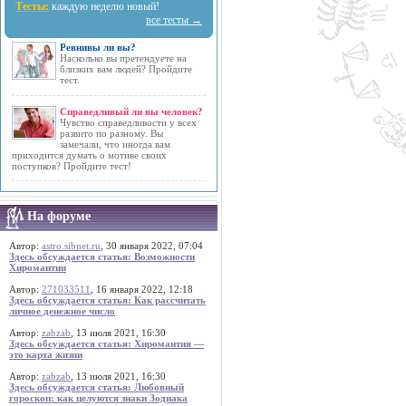
Тесты:
каждую неделю новый!
все тесты →
Ревнивы ли вы?
Насколько вы претендуете на
близких вам людей? Пройдите
тест.
Справедливый ли вы человек?
Чувство справедливости у всех
развито по разному. Вы
замечали, что иногда вам
приходится думать о мотиве своих
поступков? Пройдите тест!
На форуме
Автор:
astro.sibnet.ru
, 30 января 2022, 07:04
Здесь обсуждается статья: Возможности
Хиромантии
Автор:
271033511
, 16 января 2022, 12:18
Здесь обсуждается статья: Как рассчитать
личное денежное число
Автор:
zabzab
, 13 июля 2021, 16:30
Здесь обсуждается статья: Хиромантия —
это карта жизни
Автор:
zabzab
, 13 июля 2021, 16:30
Здесь обсуждается статья: Любовный
гороскоп: как целуются знаки Зодиака