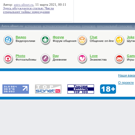
Автор:
astro.sibnet.ru
, 11 марта 2021, 00:11
Здесь обсуждается статья: Числа
открывают тайны мироздания
Astro.sibnet.ru
:
астрология
,
астрологический прогноз
,
гороскоп
,
персональный гороскоп
,
Видео
Форум
Chat
Joke
Видеоролики
Форум общения
Общение on-line
Шутк
Photo
Day
Love
Gam
Фотоальбомы
Дневники
Знакомства
Игры
Наши вака
О проекте