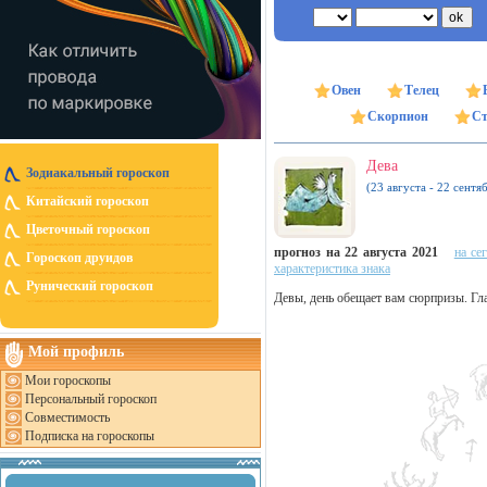
Овен
Телец
Скорпион
Ст
Дева
Зодиакальный гороскоп
(23 августа - 22 сентя
Китайский гороскоп
Цветочный гороскоп
прогноз на 22 августа 2021
на се
Гороскоп друидов
характеристика знака
Рунический гороскоп
Девы, день обещает вам сюрпризы. Гла
Мой профиль
Мои гороскопы
Персональный гороскоп
Совместимость
Подписка на гороскопы