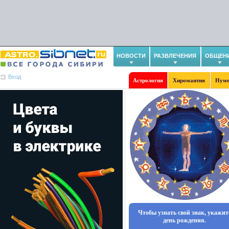
НОВОСТИ
РАЗВЛЕЧЕНИЯ
ОБЩЕН
Вход
Астрология
Хиромантия
Нуме
Чтобы узнать свой знак, укажит
день рождения.