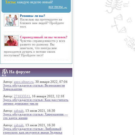
Тесты:
каждую неделю новый!
все тесты →
Ревнивы ли вы?
Насколько вы претендуете на
близких вам людей? Пройдите
тест.
Справедливый ли вы человек?
Чувство справедливости у всех
развито по разному. Вы
замечали, что иногда вам
приходится думать о мотиве своих
поступков? Пройдите тест!
На форуме
Автор:
astro.sibnet.ru
, 30 января 2022, 07:04
Здесь обсуждается статья: Возможности
Хиромантии
Автор:
271033511
, 16 января 2022, 12:18
Здесь обсуждается статья: Как рассчитать
личное денежное число
Автор:
zabzab
, 13 июля 2021, 16:30
Здесь обсуждается статья: Хиромантия —
это карта жизни
Автор:
zabzab
, 13 июля 2021, 16:30
Здесь обсуждается статья: Любовный
гороскоп: как целуются знаки Зодиака