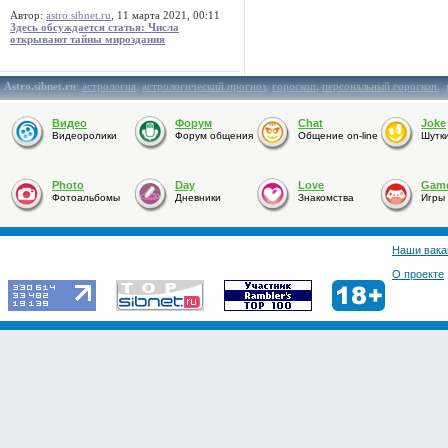
Автор:
astro.sibnet.ru
, 11 марта 2021, 00:11
Здесь обсуждается статья: Числа
открывают тайны мироздания
Astro.sibnet.ru
:
астрология
,
астрологический прогноз
,
гороскоп
,
персональный гороскоп
,
Видео
Форум
Chat
Joke
Видеоролики
Форум общения
Общение on-line
Шутк
Photo
Day
Love
Gam
Фотоальбомы
Дневники
Знакомства
Игры
Наши вака
О проекте