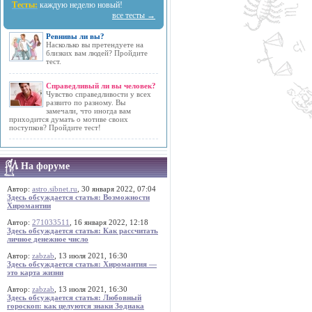
Тесты:
каждую неделю новый!
все тесты →
Ревнивы ли вы?
Насколько вы претендуете на
близких вам людей? Пройдите
тест.
Справедливый ли вы человек?
Чувство справедливости у всех
развито по разному. Вы
замечали, что иногда вам
приходится думать о мотиве своих
поступков? Пройдите тест!
На форуме
Автор:
astro.sibnet.ru
, 30 января 2022, 07:04
Здесь обсуждается статья: Возможности
Хиромантии
Автор:
271033511
, 16 января 2022, 12:18
Здесь обсуждается статья: Как рассчитать
личное денежное число
Автор:
zabzab
, 13 июля 2021, 16:30
Здесь обсуждается статья: Хиромантия —
это карта жизни
Автор:
zabzab
, 13 июля 2021, 16:30
Здесь обсуждается статья: Любовный
гороскоп: как целуются знаки Зодиака