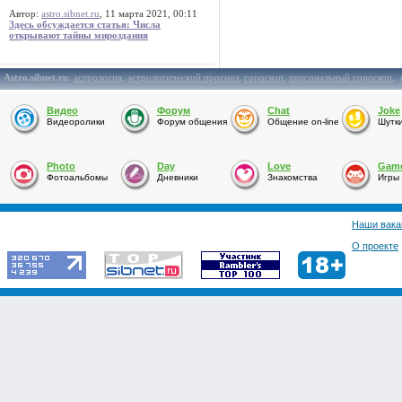
Автор:
astro.sibnet.ru
, 11 марта 2021, 00:11
Здесь обсуждается статья: Числа
открывают тайны мироздания
Astro.sibnet.ru
:
астрология
,
астрологический прогноз
,
гороскоп
,
персональный гороскоп
,
Видео
Форум
Chat
Joke
Видеоролики
Форум общения
Общение on-line
Шутк
Photo
Day
Love
Gam
Фотоальбомы
Дневники
Знакомства
Игры
Наши вака
О проекте