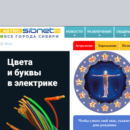
НОВОСТИ
РАЗВЛЕЧЕНИЯ
ОБЩЕН
Вход
Астрология
Хиромантия
Нуме
Чтобы узнать свой знак, укажит
день рождения.