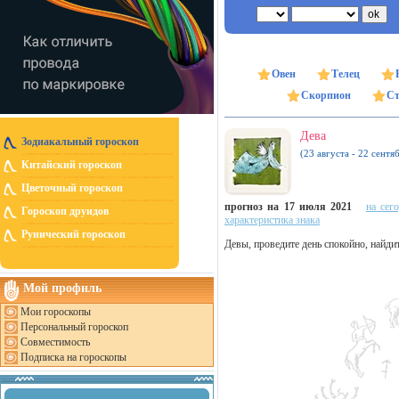
Овен
Телец
Скорпион
Ст
Дева
Зодиакальный гороскоп
(23 августа - 22 сентя
Китайский гороскоп
Цветочный гороскоп
прогноз на 17 июля 2021
на сег
Гороскоп друидов
характеристика знака
Рунический гороскоп
Девы, проведите день спокойно, найди
Мой профиль
Мои гороскопы
Персональный гороскоп
Совместимость
Подписка на гороскопы