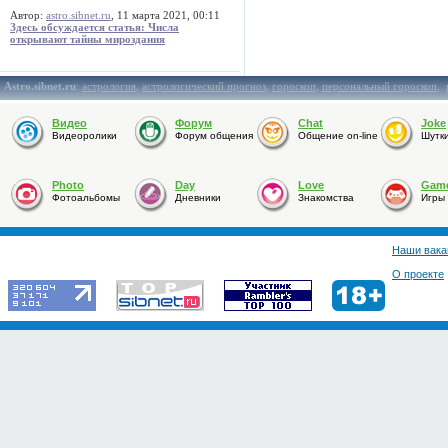
Автор:
astro.sibnet.ru
, 11 марта 2021, 00:11
Здесь обсуждается статья: Числа
открывают тайны мироздания
Astro.sibnet.ru
:
астрология
,
астрологический прогноз
,
гороскоп
,
персональный гороскоп
,
Видео
Форум
Chat
Joke
Видеоролики
Форум общения
Общение on-line
Шутк
Photo
Day
Love
Gam
Фотоальбомы
Дневники
Знакомства
Игры
Наши вака
О проекте