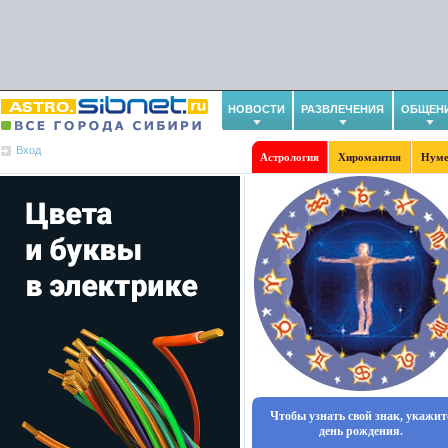
НОВОСТИ
РАЗВЛЕЧЕНИЯ
ОБЩЕН
Вход
Астрология
Хиромантия
Нуме
Чтобы узнать свой знак, укажит
день рождения.