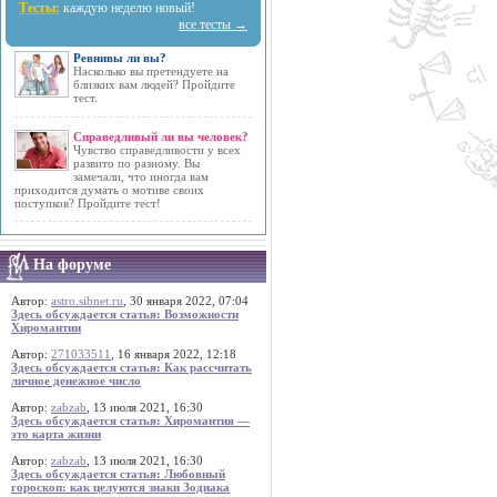
Тесты:
каждую неделю новый!
все тесты →
Ревнивы ли вы?
Насколько вы претендуете на
близких вам людей? Пройдите
тест.
Справедливый ли вы человек?
Чувство справедливости у всех
развито по разному. Вы
замечали, что иногда вам
приходится думать о мотиве своих
поступков? Пройдите тест!
На форуме
Автор:
astro.sibnet.ru
, 30 января 2022, 07:04
Здесь обсуждается статья: Возможности
Хиромантии
Автор:
271033511
, 16 января 2022, 12:18
Здесь обсуждается статья: Как рассчитать
личное денежное число
Автор:
zabzab
, 13 июля 2021, 16:30
Здесь обсуждается статья: Хиромантия —
это карта жизни
Автор:
zabzab
, 13 июля 2021, 16:30
Здесь обсуждается статья: Любовный
гороскоп: как целуются знаки Зодиака