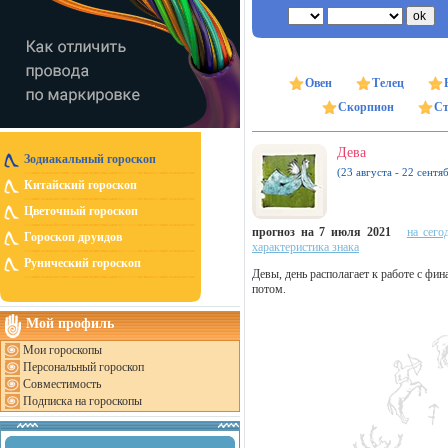
Овен
Телец
Скорпион
Ст
Дева
Зодиакальный гороскоп
(23 августа - 22 сентя
Китайский гороскоп
Цветочный гороскоп
прогноз на 7 июля 2021
на сего
Гороскоп друидов
характеристика знака
Рунический гороскоп
Девы, день располагает к работе с фи
потом.
Мой профиль
Мои гороскопы
Персональный гороскоп
Совместимость
Подписка на гороскопы