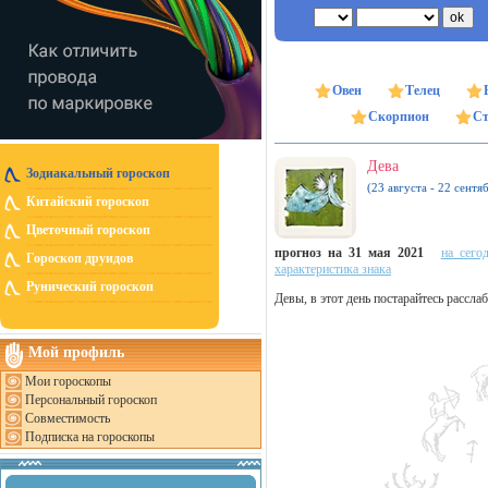
Овен
Телец
Скорпион
Ст
Дева
Зодиакальный гороскоп
(23 августа - 22 сентя
Китайский гороскоп
Цветочный гороскоп
прогноз на 31 мая 2021
на сего
Гороскоп друидов
характеристика знака
Рунический гороскоп
Девы, в этот день постарайтесь рассла
Мой профиль
Мои гороскопы
Персональный гороскоп
Совместимость
Подписка на гороскопы