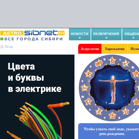
НОВОСТИ
РАЗВЛЕЧЕНИЯ
ОБЩЕН
Вход
Астрология
Хиромантия
Нуме
Чтобы узнать свой знак, укажит
день рождения.