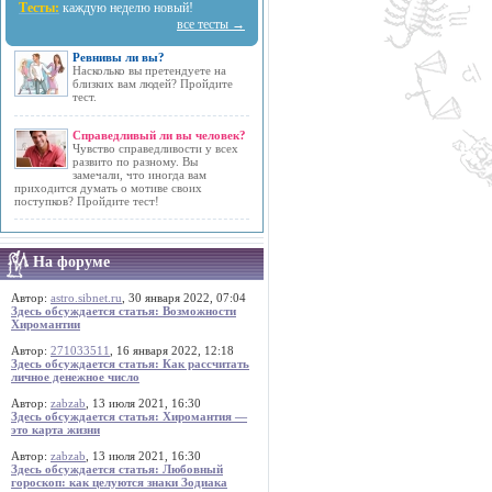
Тесты:
каждую неделю новый!
все тесты →
Ревнивы ли вы?
Насколько вы претендуете на
близких вам людей? Пройдите
тест.
Справедливый ли вы человек?
Чувство справедливости у всех
развито по разному. Вы
замечали, что иногда вам
приходится думать о мотиве своих
поступков? Пройдите тест!
На форуме
Автор:
astro.sibnet.ru
, 30 января 2022, 07:04
Здесь обсуждается статья: Возможности
Хиромантии
Автор:
271033511
, 16 января 2022, 12:18
Здесь обсуждается статья: Как рассчитать
личное денежное число
Автор:
zabzab
, 13 июля 2021, 16:30
Здесь обсуждается статья: Хиромантия —
это карта жизни
Автор:
zabzab
, 13 июля 2021, 16:30
Здесь обсуждается статья: Любовный
гороскоп: как целуются знаки Зодиака