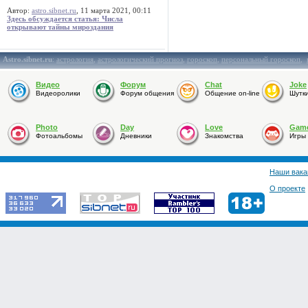
Автор:
astro.sibnet.ru
, 11 марта 2021, 00:11
Здесь обсуждается статья: Числа
открывают тайны мироздания
Astro.sibnet.ru
:
астрология
,
астрологический прогноз
,
гороскоп
,
персональный гороскоп
,
Видео
Форум
Chat
Joke
Видеоролики
Форум общения
Общение on-line
Шутк
Photo
Day
Love
Gam
Фотоальбомы
Дневники
Знакомства
Игры
Наши вака
О проекте