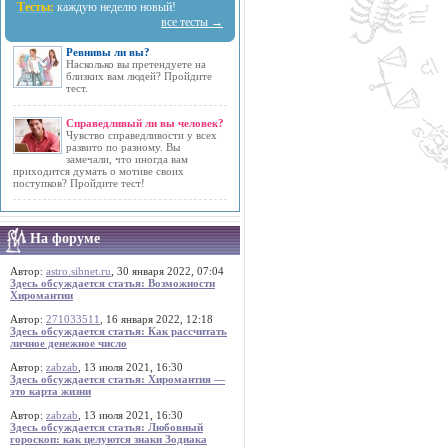
Тесты:
каждую неделю новый!
все тесты →
Ревнивы ли вы?
Насколько вы претендуете на
близких вам людей? Пройдите
тест.
Справедливый ли вы человек?
Чувство справедливости у всех
развито по разному. Вы
замечали, что иногда вам
приходится думать о мотиве своих
поступков? Пройдите тест!
На форуме
Автор:
astro.sibnet.ru
, 30 января 2022, 07:04
Здесь обсуждается статья: Возможности
Хиромантии
Автор:
271033511
, 16 января 2022, 12:18
Здесь обсуждается статья: Как рассчитать
личное денежное число
Автор:
zabzab
, 13 июля 2021, 16:30
Здесь обсуждается статья: Хиромантия —
это карта жизни
Автор:
zabzab
, 13 июля 2021, 16:30
Здесь обсуждается статья: Любовный
гороскоп: как целуются знаки Зодиака