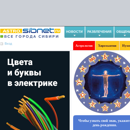
НОВОСТИ
РАЗВЛЕЧЕНИЯ
ОБЩЕН
Вход
Астрология
Хиромантия
Нуме
Чтобы узнать свой знак, укажит
день рождения.