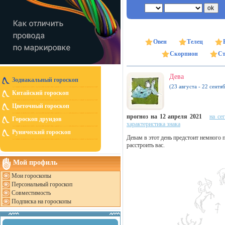
Овен
Телец
Скорпион
Ст
Дева
Зодиакальный гороскоп
(23 августа - 22 сентя
Китайский гороскоп
Цветочный гороскоп
прогноз на 12 апреля 2021
на се
Гороскоп друидов
характеристика знака
Рунический гороскоп
Девам в этот день предстоит немного
расстроить вас.
Мой профиль
Мои гороскопы
Персональный гороскоп
Совместимость
Подписка на гороскопы