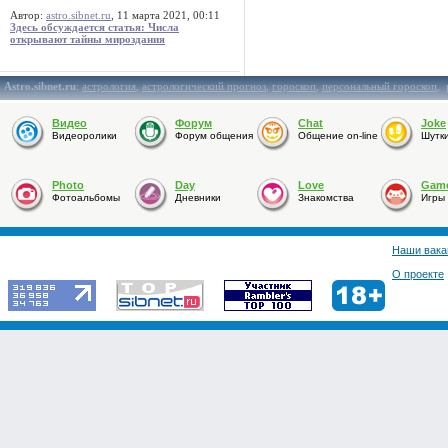
Автор:
astro.sibnet.ru
, 11 марта 2021, 00:11
Здесь обсуждается статья: Числа
открывают тайны мироздания
Astro.sibnet.ru
:
астрология
,
астрологический прогноз
,
гороскоп
,
персональный гороскоп
,
Видео
Форум
Chat
Joke
Видеоролики
Форум общения
Общение on-line
Шутк
Photo
Day
Love
Gam
Фотоальбомы
Дневники
Знакомства
Игры
Наши вака
О проекте