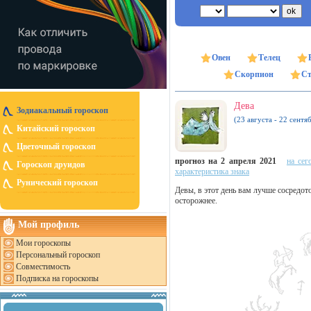
Овен
Телец
Скорпион
Ст
Дева
Зодиакальный гороскоп
(23 августа - 22 сентя
Китайский гороскоп
Цветочный гороскоп
прогноз на 2 апреля 2021
на сег
Гороскоп друидов
характеристика знака
Рунический гороскоп
Девы, в этот день вам лучше сосредото
осторожнее.
Мой профиль
Мои гороскопы
Персональный гороскоп
Совместимость
Подписка на гороскопы