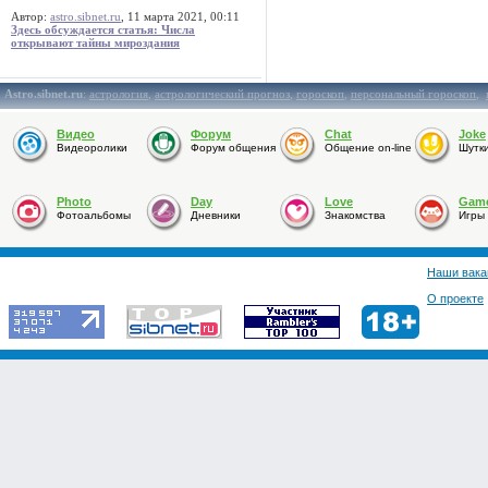
Автор:
astro.sibnet.ru
, 11 марта 2021, 00:11
Здесь обсуждается статья: Числа
открывают тайны мироздания
Astro.sibnet.ru
:
астрология
,
астрологический прогноз
,
гороскоп
,
персональный гороскоп
,
Видео
Форум
Chat
Joke
Видеоролики
Форум общения
Общение on-line
Шутк
Photo
Day
Love
Gam
Фотоальбомы
Дневники
Знакомства
Игры
Наши вака
О проекте