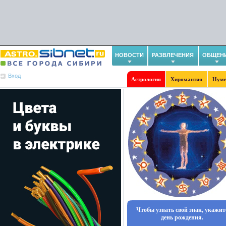
НОВОСТИ
РАЗВЛЕЧЕНИЯ
ОБЩЕН
Вход
Астрология
Хиромантия
Нуме
Чтобы узнать свой знак, укажит
день рождения.