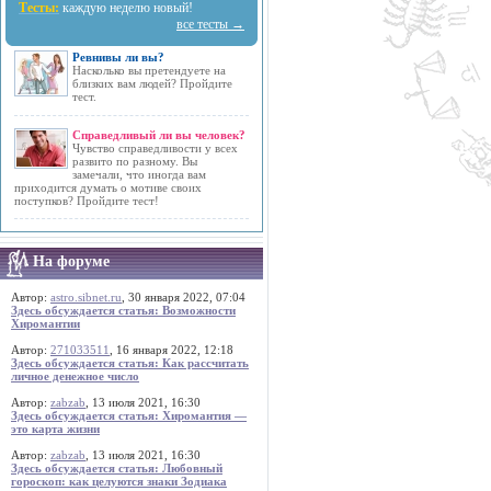
Тесты:
каждую неделю новый!
все тесты →
Ревнивы ли вы?
Насколько вы претендуете на
близких вам людей? Пройдите
тест.
Справедливый ли вы человек?
Чувство справедливости у всех
развито по разному. Вы
замечали, что иногда вам
приходится думать о мотиве своих
поступков? Пройдите тест!
На форуме
Автор:
astro.sibnet.ru
, 30 января 2022, 07:04
Здесь обсуждается статья: Возможности
Хиромантии
Автор:
271033511
, 16 января 2022, 12:18
Здесь обсуждается статья: Как рассчитать
личное денежное число
Автор:
zabzab
, 13 июля 2021, 16:30
Здесь обсуждается статья: Хиромантия —
это карта жизни
Автор:
zabzab
, 13 июля 2021, 16:30
Здесь обсуждается статья: Любовный
гороскоп: как целуются знаки Зодиака