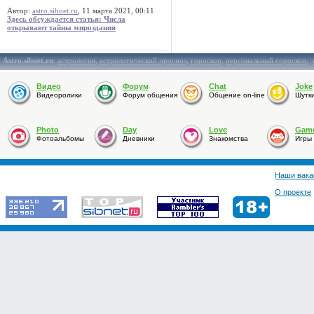
Автор:
astro.sibnet.ru
, 11 марта 2021, 00:11
Здесь обсуждается статья: Числа
открывают тайны мироздания
Astro.sibnet.ru
:
астрология
,
астрологический прогноз
,
гороскоп
,
персональный гороскоп
,
Видео
Форум
Chat
Joke
Видеоролики
Форум общения
Общение on-line
Шутк
Photo
Day
Love
Gam
Фотоальбомы
Дневники
Знакомства
Игры
Наши вака
О проекте