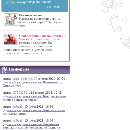
Тесты:
каждую неделю новый!
все тесты →
Ревнивы ли вы?
Насколько вы претендуете на
близких вам людей? Пройдите
тест.
Справедливый ли вы человек?
Чувство справедливости у всех
развито по разному. Вы
замечали, что иногда вам
приходится думать о мотиве своих
поступков? Пройдите тест!
На форуме
Автор:
astro.sibnet.ru
, 30 января 2022, 07:04
Здесь обсуждается статья: Возможности
Хиромантии
Автор:
271033511
, 16 января 2022, 12:18
Здесь обсуждается статья: Как рассчитать
личное денежное число
Автор:
zabzab
, 13 июля 2021, 16:30
Здесь обсуждается статья: Хиромантия —
это карта жизни
Автор:
zabzab
, 13 июля 2021, 16:30
Здесь обсуждается статья: Любовный
гороскоп: как целуются знаки Зодиака