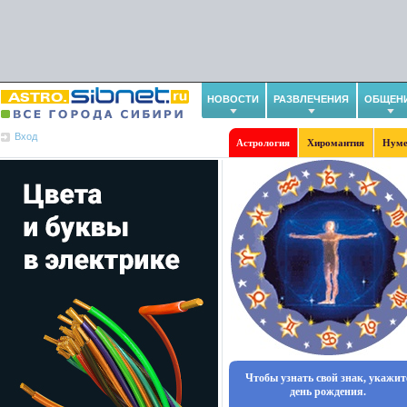
НОВОСТИ
РАЗВЛЕЧЕНИЯ
ОБЩЕН
Вход
Астрология
Хиромантия
Нуме
Чтобы узнать свой знак, укажит
день рождения.