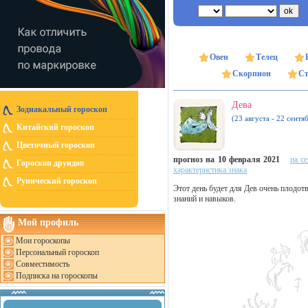
Овен
Телец
Скорпион
Ст
Дева
Зодиакальный гороскоп
(23 августа - 22 сентя
Китайский гороскоп
Цветочный гороскоп
прогноз на 10 февраля 2021
на с
Гороскоп друидов
характеристика знака
Рунический гороскоп
Этот день будет для Дев очень плодо
знаний и навыков.
Мой профиль
Мои гороскопы
Персональный гороскоп
Совместимость
Подписка на гороскопы