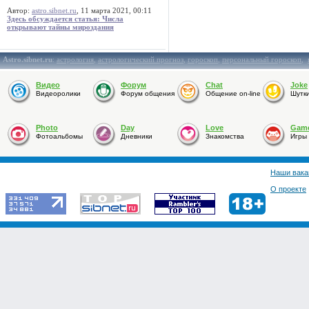
Автор:
astro.sibnet.ru
, 11 марта 2021, 00:11
Здесь обсуждается статья: Числа
открывают тайны мироздания
Astro.sibnet.ru
:
астрология
,
астрологический прогноз
,
гороскоп
,
персональный гороскоп
,
Видео
Форум
Chat
Joke
Видеоролики
Форум общения
Общение on-line
Шутк
Photo
Day
Love
Gam
Фотоальбомы
Дневники
Знакомства
Игры
Наши вака
О проекте