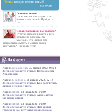
Тесты:
каждую неделю новый!
все тесты →
Ревнивы ли вы?
Насколько вы претендуете на
близких вам людей? Пройдите
тест.
Справедливый ли вы человек?
Чувство справедливости у всех
развито по разному. Вы
замечали, что иногда вам
приходится думать о мотиве своих
поступков? Пройдите тест!
На форуме
Автор:
astro.sibnet.ru
, 30 января 2022, 07:04
Здесь обсуждается статья: Возможности
Хиромантии
Автор:
271033511
, 16 января 2022, 12:18
Здесь обсуждается статья: Как рассчитать
личное денежное число
Автор:
zabzab
, 13 июля 2021, 16:30
Здесь обсуждается статья: Хиромантия —
это карта жизни
Автор:
zabzab
, 13 июля 2021, 16:30
Здесь обсуждается статья: Любовный
гороскоп: как целуются знаки Зодиака