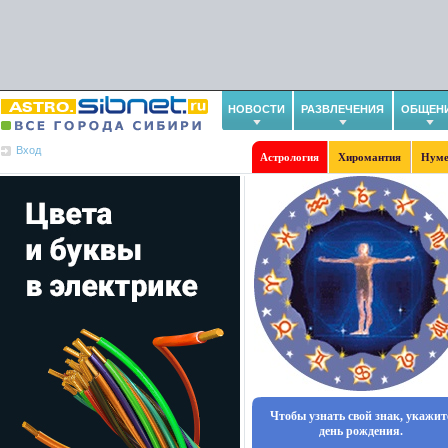
НОВОСТИ
РАЗВЛЕЧЕНИЯ
ОБЩЕН
Вход
Астрология
Хиромантия
Нуме
Чтобы узнать свой знак, укажит
день рождения.