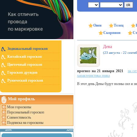
Овен
Телец
Скорпион
Ст
Дева
Зодиакальный гороскоп
(23 августа - 22 сентя
Китайский гороскоп
Цветочный гороскоп
прогноз на 21 января 2021
на се
Гороскоп друидов
характеристика знака
Рунический гороскоп
В этот день Девы будут полны сил и эн
Мой профиль
Мои гороскопы
Персональный гороскоп
Совместимость
Подписка на гороскопы