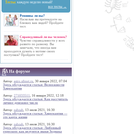
Тесты:
каждую неделю новый!
все тесты →
Ревнивы ли вы?
Насколько вы претендуете на
близких вам людей? Пройдите
тест.
Справедливый ли вы человек?
Чувство справедливости у всех
развито по разному. Вы
замечали, что иногда вам
приходится думать о мотиве своих
поступков? Пройдите тест!
На форуме
Автор:
astro.sibnet.ru
, 30 января 2022, 07:04
Здесь обсуждается статья: Возможности
Хиромантии
Автор:
271033511
, 16 января 2022, 12:18
Здесь обсуждается статья: Как рассчитать
личное денежное число
Автор:
zabzab
, 13 июля 2021, 16:30
Здесь обсуждается статья: Хиромантия —
это карта жизни
Автор:
zabzab
, 13 июля 2021, 16:30
Здесь обсуждается статья: Любовный
гороскоп: как целуются знаки Зодиака