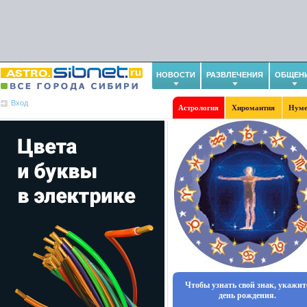
НОВОСТИ
РАЗВЛЕЧЕНИЯ
ОБЩЕН
Вход
Астрология
Хиромантия
Нуме
Чтобы узнать свой знак, укажит
день рождения.