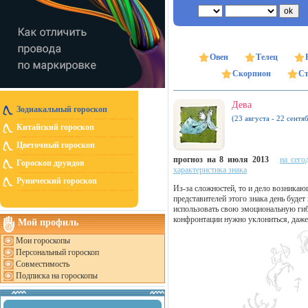
Овен
Телец
Скорпион
Ст
Дева
Зодиакальный гороскоп
(23 августа - 22 сентя
Китайский гороскоп
Цветочный гороскоп
прогноз на 8 июля 2013
на сего
Гороскоп друидов
характеристика знака
Рунический гороскоп
Из-за сложностей, то и дело возникаю
представителей этого знака день буде
использовать свою эмоциональную гибк
конфронтации нужно уклониться, даже
Мой профиль
Мои гороскопы
Персональный гороскоп
Совместимость
Подписка на гороскопы