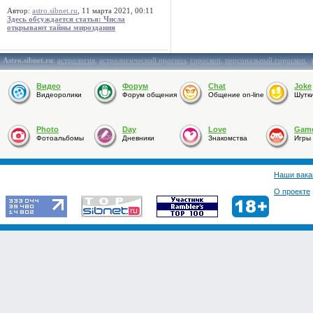
Автор:
astro.sibnet.ru
, 11 марта 2021, 00:11
Здесь обсуждается статья: Числа
открывают тайны мироздания
Astro.sibnet.ru
:
астрология
,
астрологический прогноз
,
гороскоп
,
персональный гороскоп
,
Видео
Форум
Chat
Joke
Видеоролики
Форум общения
Общение on-line
Шутк
Photo
Day
Love
Gam
Фотоальбомы
Дневники
Знакомства
Игры
Наши вака
О проекте