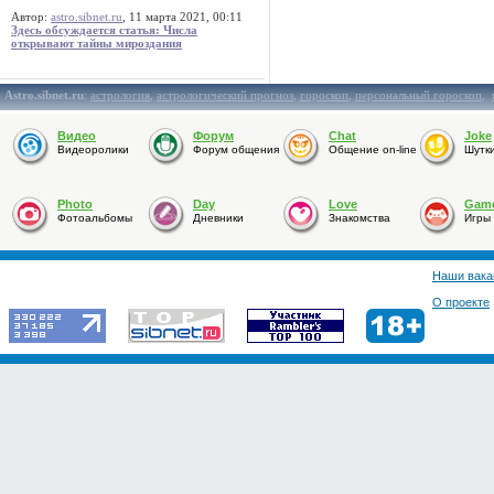
Автор:
astro.sibnet.ru
, 11 марта 2021, 00:11
Здесь обсуждается статья: Числа
открывают тайны мироздания
Astro.sibnet.ru
:
астрология
,
астрологический прогноз
,
гороскоп
,
персональный гороскоп
,
Видео
Форум
Chat
Joke
Видеоролики
Форум общения
Общение on-line
Шутк
Photo
Day
Love
Gam
Фотоальбомы
Дневники
Знакомства
Игры
Наши вака
О проекте