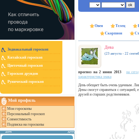
Овен
Телец
Скорпион
Ст
Дева
Зодиакальный гороскоп
(23 августа - 22 сентя
Китайский гороскоп
Цветочный гороскоп
прогноз на 2 июня 2013
на сего
Гороскоп друидов
характеристика знака
Рунический гороскоп
День обещает быть очень удачным. Ли
Девы смогут справиться с ситуацией, 
друзей и старших родственников.
Мой профиль
Мои гороскопы
Персональный гороскоп
Совместимость
Подписка на гороскопы