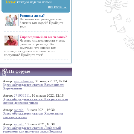
Тесты:
каждую неделю новый!
все тесты →
Ревнивы ли вы?
Насколько вы претендуете на
близких вам людей? Пройдите
тест.
Справедливый ли вы человек?
Чувство справедливости у всех
развито по разному. Вы
замечали, что иногда вам
приходится думать о мотиве своих
поступков? Пройдите тест!
На форуме
Автор:
astro.sibnet.ru
, 30 января 2022, 07:04
Здесь обсуждается статья: Возможности
Хиромантии
Автор:
271033511
, 16 января 2022, 12:18
Здесь обсуждается статья: Как рассчитать
личное денежное число
Автор:
zabzab
, 13 июля 2021, 16:30
Здесь обсуждается статья: Хиромантия —
это карта жизни
Автор:
zabzab
, 13 июля 2021, 16:30
Здесь обсуждается статья: Любовный
гороскоп: как целуются знаки Зодиака