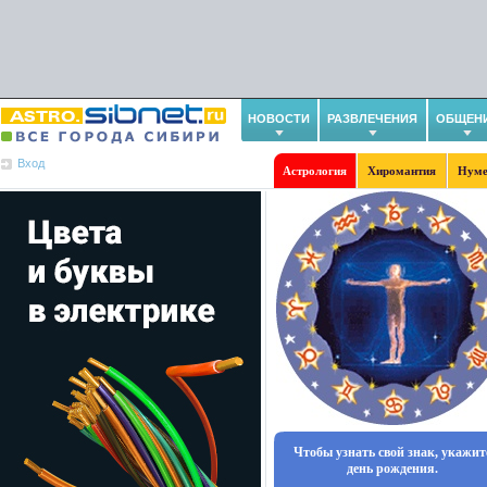
НОВОСТИ
РАЗВЛЕЧЕНИЯ
ОБЩЕН
Вход
Астрология
Хиромантия
Нуме
Чтобы узнать свой знак, укажит
день рождения.