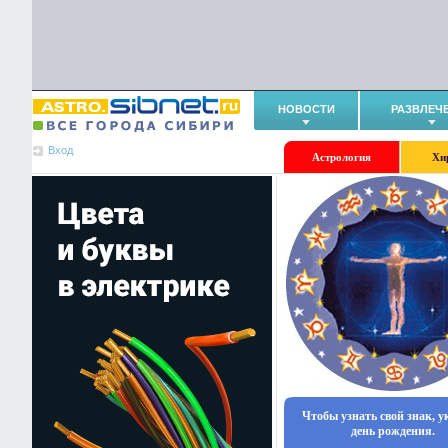
НОВОСТИ
РАЗВЛЕЧ
Вход
Астрология
Хи
Чтобы узнать свой знак, 
день рождения.