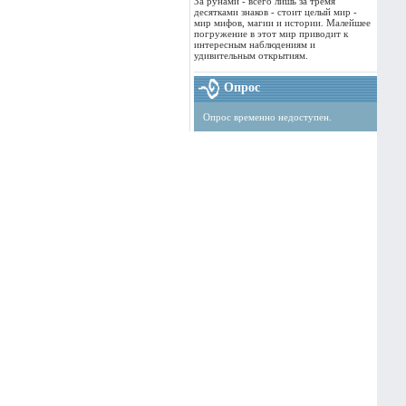
За рунами - всего лишь за тремя
десятками знаков - стоит целый мир -
мир мифов, магии и истории. Малейшее
погружение в этот мир приводит к
интересным наблюдениям и
удивительным открытиям.
Опрос
Опрос временно недоступен.