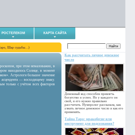
РОСТЕЛЕКОМ
КАРТА САЙТА
Таро, Шар судьбы…)
Как рассчитать личное денежное
число
гороскопом, при этом немаловажно, в
тором находилось Солнце, в момент
аком». Астрологи большое значение
 асцендента — восходящему знаку.
ным только с учётом всех факторов
Денежный код способен привлечь
богатство и успех. Но у каждого он
свой, и его нужно правильно
рассчитать. Нумеролог рассказала, как
узнать личное денежное число и как его
применять.
Тайна Таро: мракобесие или
инструмент для подсознания?