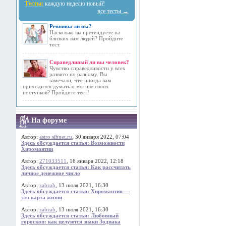
Тесты:
каждую неделю новый!
все тесты →
Ревнивы ли вы?
Насколько вы претендуете на
близких вам людей? Пройдите
тест.
Справедливый ли вы человек?
Чувство справедливости у всех
развито по разному. Вы
замечали, что иногда вам
приходится думать о мотиве своих
поступков? Пройдите тест!
На форуме
Автор:
astro.sibnet.ru
, 30 января 2022, 07:04
Здесь обсуждается статья: Возможности
Хиромантии
Автор:
271033511
, 16 января 2022, 12:18
Здесь обсуждается статья: Как рассчитать
личное денежное число
Автор:
zabzab
, 13 июля 2021, 16:30
Здесь обсуждается статья: Хиромантия —
это карта жизни
Автор:
zabzab
, 13 июля 2021, 16:30
Здесь обсуждается статья: Любовный
гороскоп: как целуются знаки Зодиака