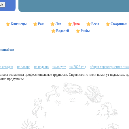
Близнецы
Рак
Лев
Дева
Весы
Скорпион
Водолей
Рыбы
 сентября)
а сегодня
на завтра
на неделю
на август
на 2026 год
общая характеристика зна
о знака возможны профессиональные трудности. Справиться с ними помогут надежные, п
рошо продуманы.