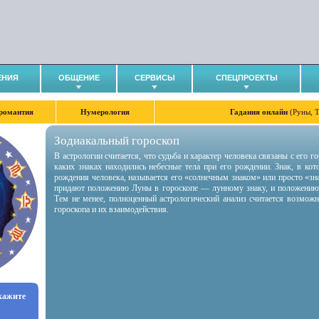
ЕНИЯ
ОБЩЕНИЕ
СЕРВИСЫ
СПЕЦПРОЕКТЫ
романтия
Нумерология
Гадания онлайн
(Руны, 
Зодиакальный гороскоп
В астрологии считается, что судьба и характер человека связаны с его 
каких знаках находились небесные тела при его рождении. Знак, в ко
рождения человека, называется его «солнечным знаком» или просто «зн
придают положению Луны в гороскопе — лунному знаку, и положению
Тем не менее, полноценный астрологический анализ считается возмож
гороскопа и их взаимодействия.
укажите