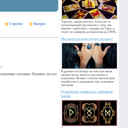
Таролог, парапсихолог, психолог и
Стрелец
Козерог
психотерапевт рассказали о том, как
именно «работает» гадание на Таро, и
стоит ли доверять результатам на 100%.
На каком пальце носить кольцо?
ка
В древности кольцо на том или ином
роверенные союзники. Помните, что все
пальце могло многое рассказать о
владельце. Кольцо считали магическим
атрибутом и придавали ему огромное
значение.
Рунические символы в любовной
магии