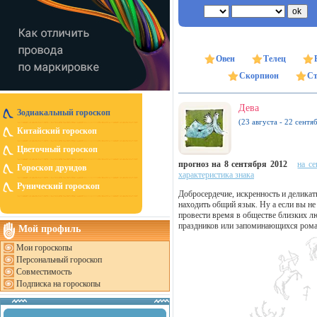
Овен
Телец
Скорпион
Ст
Дева
Зодиакальный гороскоп
(23 августа - 22 сентя
Китайский гороскоп
Цветочный гороскоп
прогноз на 8 сентября 2012
на се
Гороскоп друидов
характеристика знака
Рунический гороскоп
Добросердечие, искренность и делик
находить общий язык. Ну а если вы не
провести время в обществе близких л
праздников или запоминающихся рома
Мой профиль
Мои гороскопы
Персональный гороскоп
Совместимость
Подписка на гороскопы