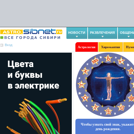
НОВОСТИ
РАЗВЛЕЧЕНИЯ
ОБЩЕН
Вход
Астрология
Хиромантия
Нуме
Чтобы узнать свой знак, укажит
день рождения.