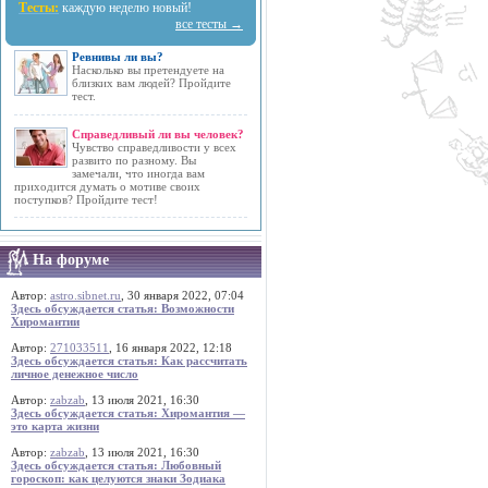
Тесты:
каждую неделю новый!
все тесты →
Ревнивы ли вы?
Насколько вы претендуете на
близких вам людей? Пройдите
тест.
Справедливый ли вы человек?
Чувство справедливости у всех
развито по разному. Вы
замечали, что иногда вам
приходится думать о мотиве своих
поступков? Пройдите тест!
На форуме
Автор:
astro.sibnet.ru
, 30 января 2022, 07:04
Здесь обсуждается статья: Возможности
Хиромантии
Автор:
271033511
, 16 января 2022, 12:18
Здесь обсуждается статья: Как рассчитать
личное денежное число
Автор:
zabzab
, 13 июля 2021, 16:30
Здесь обсуждается статья: Хиромантия —
это карта жизни
Автор:
zabzab
, 13 июля 2021, 16:30
Здесь обсуждается статья: Любовный
гороскоп: как целуются знаки Зодиака