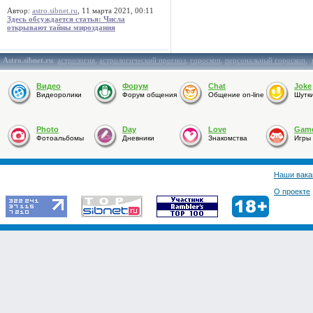
Автор:
astro.sibnet.ru
, 11 марта 2021, 00:11
Здесь обсуждается статья: Числа
открывают тайны мироздания
Astro.sibnet.ru
:
астрология
,
астрологический прогноз
,
гороскоп
,
персональный гороскоп
,
Видео
Форум
Chat
Joke
Видеоролики
Форум общения
Общение on-line
Шутк
Photo
Day
Love
Gam
Фотоальбомы
Дневники
Знакомства
Игры
Наши вака
О проекте