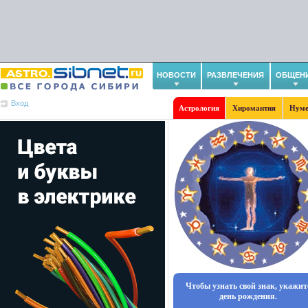
НОВОСТИ
РАЗВЛЕЧЕНИЯ
ОБЩЕН
Вход
Астрология
Хиромантия
Нуме
Чтобы узнать свой знак, укажит
день рождения.