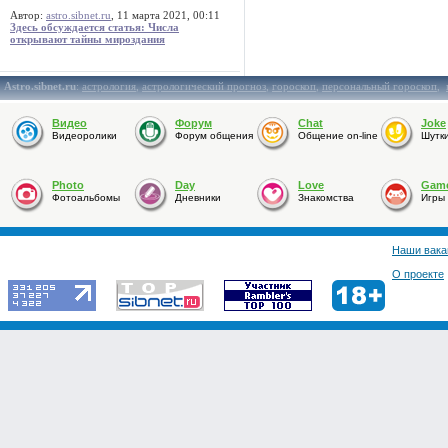
Автор:
astro.sibnet.ru
, 11 марта 2021, 00:11
Здесь обсуждается статья: Числа
открывают тайны мироздания
Astro.sibnet.ru
:
астрология
,
астрологический прогноз
,
гороскоп
,
персональный гороскоп
,
Видео
Форум
Chat
Joke
Видеоролики
Форум общения
Общение on-line
Шутк
Photo
Day
Love
Gam
Фотоальбомы
Дневники
Знакомства
Игры
Наши вака
О проекте