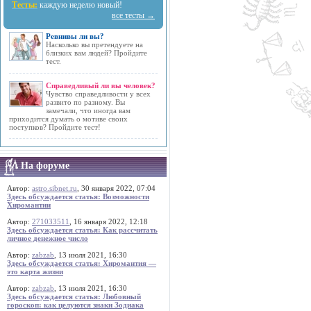
Тесты:
каждую неделю новый!
все тесты →
Ревнивы ли вы?
Насколько вы претендуете на
близких вам людей? Пройдите
тест.
Справедливый ли вы человек?
Чувство справедливости у всех
развито по разному. Вы
замечали, что иногда вам
приходится думать о мотиве своих
поступков? Пройдите тест!
На форуме
Автор:
astro.sibnet.ru
, 30 января 2022, 07:04
Здесь обсуждается статья: Возможности
Хиромантии
Автор:
271033511
, 16 января 2022, 12:18
Здесь обсуждается статья: Как рассчитать
личное денежное число
Автор:
zabzab
, 13 июля 2021, 16:30
Здесь обсуждается статья: Хиромантия —
это карта жизни
Автор:
zabzab
, 13 июля 2021, 16:30
Здесь обсуждается статья: Любовный
гороскоп: как целуются знаки Зодиака