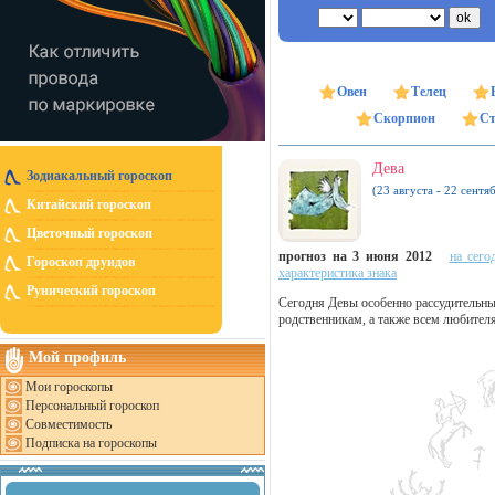
Овен
Телец
Скорпион
Ст
Дева
Зодиакальный гороскоп
(23 августа - 22 сентя
Китайский гороскоп
Цветочный гороскоп
прогноз на 3 июня 2012
на сего
Гороскоп друидов
характеристика знака
Рунический гороскоп
Сегодня Девы особенно рассудительны,
родственникам, а также всем любител
Мой профиль
Мои гороскопы
Персональный гороскоп
Совместимость
Подписка на гороскопы