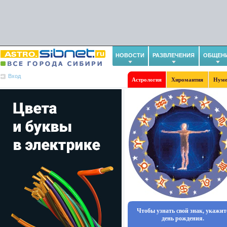
НОВОСТИ
РАЗВЛЕЧЕНИЯ
ОБЩЕН
Вход
Астрология
Хиромантия
Нуме
Чтобы узнать свой знак, укажит
день рождения.