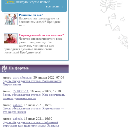
Тесты:
каждую неделю новый!
все тесты →
Ревнивы ли вы?
Насколько вы претендуете на
близких вам людей? Пройдите
тест.
Справедливый ли вы человек?
Чувство справедливости у всех
развито по разному. Вы
замечали, что иногда вам
приходится думать о мотиве своих
поступков? Пройдите тест!
На форуме
Автор:
astro.sibnet.ru
, 30 января 2022, 07:04
Здесь обсуждается статья: Возможности
Хиромантии
Автор:
271033511
, 16 января 2022, 12:18
Здесь обсуждается статья: Как рассчитать
личное денежное число
Автор:
zabzab
, 13 июля 2021, 16:30
Здесь обсуждается статья: Хиромантия —
это карта жизни
Автор:
zabzab
, 13 июля 2021, 16:30
Здесь обсуждается статья: Любовный
гороскоп: как целуются знаки Зодиака