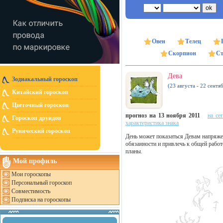
Овен
Телец
Скорпион
Ст
Дева
Зодиакальный гороскоп
(23 августа - 22 сентя
Китайский гороскоп
Цветочный гороскоп
прогноз на 13 ноября 2011
на се
Гороскоп друидов
характеристика знака
Рунический гороскоп
День может показаться Девам напряж
обязанности и привлечь к общей работ
планы.
Мой профиль
Мои гороскопы
Персональный гороскоп
Совместимость
Подписка на гороскопы