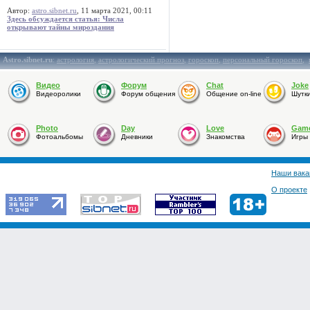
Автор:
astro.sibnet.ru
, 11 марта 2021, 00:11
Здесь обсуждается статья: Числа
открывают тайны мироздания
Astro.sibnet.ru
:
астрология
,
астрологический прогноз
,
гороскоп
,
персональный гороскоп
,
Видео
Форум
Chat
Joke
Видеоролики
Форум общения
Общение on-line
Шутк
Photo
Day
Love
Gam
Фотоальбомы
Дневники
Знакомства
Игры
Наши вака
О проекте