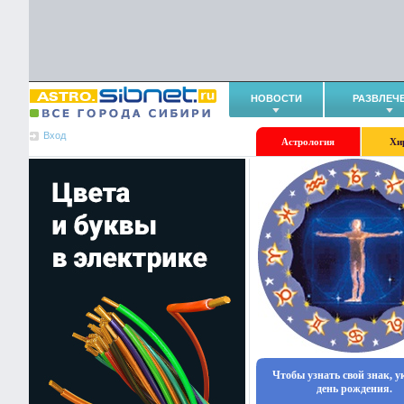
НОВОСТИ
РАЗВЛЕЧ
Вход
Астрология
Хи
Чтобы узнать свой знак, 
день рождения.