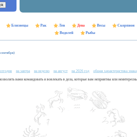
Близнецы
Рак
Лев
Дева
Весы
Скорпион
Водолей
Рыбы
 сентября)
 сегодня
на завтра
на неделю
на август
на 2026 год
общая характеристика знака
 позволять вами командовать и вовлекать в дела, которые вам неприятны или неинтересн