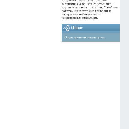
За рунами - всего лишь за тремя
десятками знаков - стоит целый мир -
мир мифов, магии и истории. Малейшее
погружение в этот мир приводит к
интересным наблюдениям и
удивительным открытиям.
Опрос
Опрос временно недоступен.