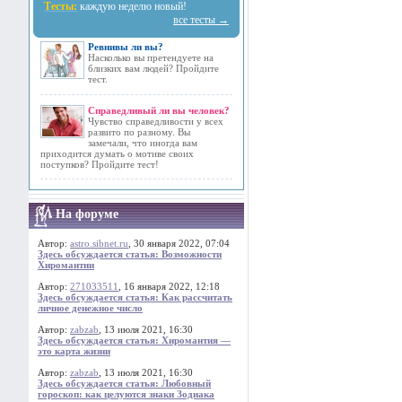
Тесты:
каждую неделю новый!
все тесты →
Ревнивы ли вы?
Насколько вы претендуете на
близких вам людей? Пройдите
тест.
Справедливый ли вы человек?
Чувство справедливости у всех
развито по разному. Вы
замечали, что иногда вам
приходится думать о мотиве своих
поступков? Пройдите тест!
На форуме
Автор:
astro.sibnet.ru
, 30 января 2022, 07:04
Здесь обсуждается статья: Возможности
Хиромантии
Автор:
271033511
, 16 января 2022, 12:18
Здесь обсуждается статья: Как рассчитать
личное денежное число
Автор:
zabzab
, 13 июля 2021, 16:30
Здесь обсуждается статья: Хиромантия —
это карта жизни
Автор:
zabzab
, 13 июля 2021, 16:30
Здесь обсуждается статья: Любовный
гороскоп: как целуются знаки Зодиака