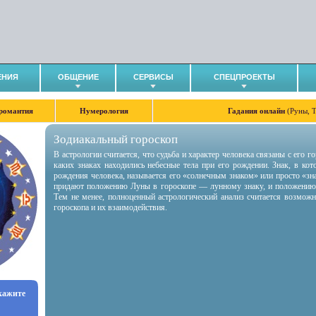
ЕНИЯ
ОБЩЕНИЕ
СЕРВИСЫ
СПЕЦПРОЕКТЫ
романтия
Нумерология
Гадания онлайн
(Руны, 
Зодиакальный гороскоп
В астрологии считается, что судьба и характер человека связаны с его 
каких знаках находились небесные тела при его рождении. Знак, в ко
рождения человека, называется его «солнечным знаком» или просто «зн
придают положению Луны в гороскопе — лунному знаку, и положению
Тем не менее, полноценный астрологический анализ считается возмож
гороскопа и их взаимодействия.
укажите