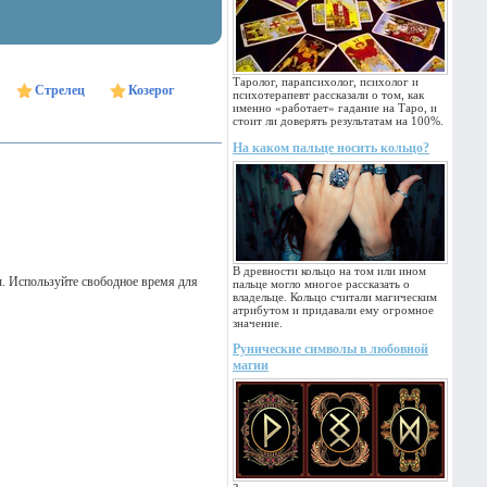
Таролог, парапсихолог, психолог и
Стрелец
Козерог
психотерапевт рассказали о том, как
именно «работает» гадание на Таро, и
стоит ли доверять результатам на 100%.
На каком пальце носить кольцо?
В древности кольцо на том или ином
ы. Используйте свободное время для
пальце могло многое рассказать о
владельце. Кольцо считали магическим
атрибутом и придавали ему огромное
значение.
Рунические символы в любовной
магии