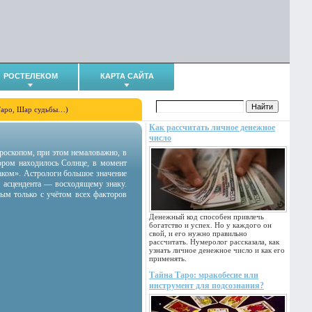
РОСТЕЛЕКОМ
КАРТА САЙТА
Таро, Шар судьбы…)
Как рассчитать личное денежное
число
гороскопом, при этом немаловажно, в
тором находилось Солнце, в момент
аком». Астрологи большое значение
 асцендента — восходящему знаку.
ным только с учётом всех факторов
Денежный код способен привлечь
богатство и успех. Но у каждого он
свой, и его нужно правильно
рассчитать. Нумеролог рассказала, как
узнать личное денежное число и как его
применять.
Тайна Таро: мракобесие или
инструмент для подсознания?