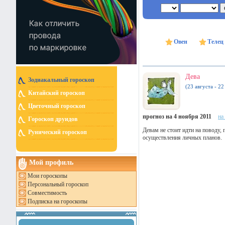
Овен
Телец
Дева
Зодиакальный гороскоп
(23 августа - 22
Китайский гороскоп
Цветочный гороскоп
прогноз на 4 ноября 2011
на
Гороскоп друидов
Девам не стоит идти на поводу,
Рунический гороскоп
осуществления личных планов.
Мой профиль
Мои гороскопы
Персональный гороскоп
Совместимость
Подписка на гороскопы