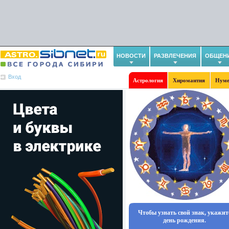
НОВОСТИ
РАЗВЛЕЧЕНИЯ
ОБЩЕН
Вход
Астрология
Хиромантия
Нуме
Чтобы узнать свой знак, укажит
день рождения.