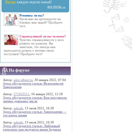
Тесты:
каждую неделю новый!
все тесты →
Ревнивы ли вы?
Насколько вы претендуете на
близких вам людей? Пройдите
тест.
Справедливый ли вы человек?
Чувство справедливости у всех
развито по разному. Вы
замечали, что иногда вам
приходится думать о мотиве своих
поступков? Пройдите тест!
На форуме
Автор:
astro.sibnet.ru
, 30 января 2022, 07:04
Здесь обсуждается статья: Возможности
Хиромантии
Автор:
271033511
, 16 января 2022, 12:18
Здесь обсуждается статья: Как рассчитать
личное денежное число
Автор:
zabzab
, 13 июля 2021, 16:30
Здесь обсуждается статья: Хиромантия —
это карта жизни
Автор:
zabzab
, 13 июля 2021, 16:30
Здесь обсуждается статья: Любовный
гороскоп: как целуются знаки Зодиака