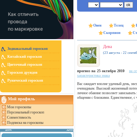
Овен
Телец
Скорпион
Ст
Дева
Зодиакальный гороскоп
(23 августа - 22 сентя
Китайский гороскоп
Цветочный гороскоп
прогноз на 25 октября 2010
на с
Гороскоп друидов
характеристика знака
Рунический гороскоп
Вас ожидает вполне удачный день, зве
очевидным. Высокий жизненный потен
личное обаяние позволяет завязывать 
общении с близкими. Единственное, с ч
Мой профиль
Мои гороскопы
Персональный гороскоп
Совместимость
Подписка на гороскопы