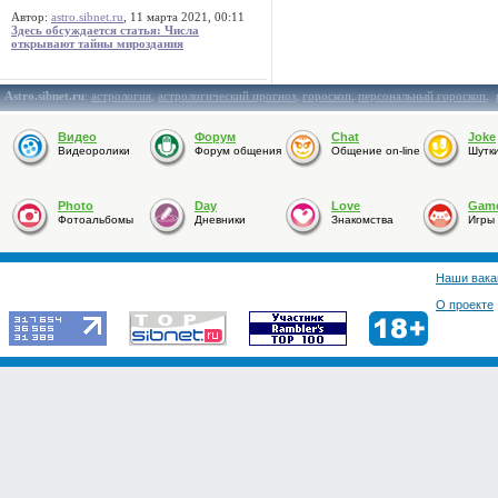
Автор:
astro.sibnet.ru
, 11 марта 2021, 00:11
Здесь обсуждается статья: Числа
открывают тайны мироздания
Astro.sibnet.ru
:
астрология
,
астрологический прогноз
,
гороскоп
,
персональный гороскоп
,
Видео
Форум
Chat
Joke
Видеоролики
Форум общения
Общение on-line
Шутк
Photo
Day
Love
Gam
Фотоальбомы
Дневники
Знакомства
Игры
Наши вака
О проекте