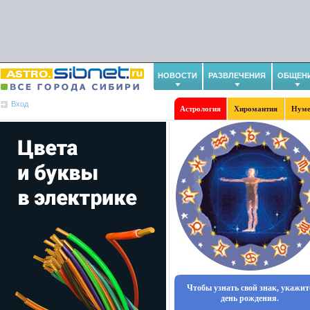
НОВОСТИ
РАЗВЛЕЧЕНИЯ
ОБЩЕН
Вход
Астрология
Хиромантия
Нуме
Чтобы узнать свой знак, укажит
день рождения.