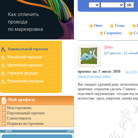
Овен
Телец
Скорпион
Ст
Дева
Зодиакальный гороскоп
(23 августа - 22 сентя
Китайский гороскоп
Цветочный гороскоп
прогноз на 3 июля 2010
на сего
Гороскоп друидов
характеристика знака
Рунический гороскоп
Вас ожидает удачный день, позволяющ
приятные, открытия сделать. Главное –
подгонять окружающих: сегодня вы за
неуместны: здесь, напротив, важны ве
Мой профиль
Мои гороскопы
Персональный гороскоп
Совместимость
Подписка на гороскопы