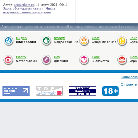
Автор:
astro.sibnet.ru
, 11 марта 2021, 00:11
Здесь обсуждается статья: Числа
открывают тайны мироздания
Astro.sibnet.ru
:
астрология
,
астрологический прогноз
,
гороскоп
,
персональный гороскоп
,
Видео
Форум
Chat
Joke
Видеоролики
Форум общения
Общение on-line
Шутк
Photo
Day
Love
Gam
Фотоальбомы
Дневники
Знакомства
Игры
Наши вака
О проекте