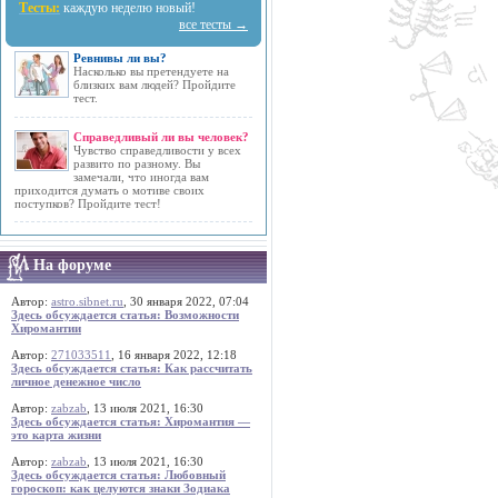
Тесты:
каждую неделю новый!
все тесты →
Ревнивы ли вы?
Насколько вы претендуете на
близких вам людей? Пройдите
тест.
Справедливый ли вы человек?
Чувство справедливости у всех
развито по разному. Вы
замечали, что иногда вам
приходится думать о мотиве своих
поступков? Пройдите тест!
На форуме
Автор:
astro.sibnet.ru
, 30 января 2022, 07:04
Здесь обсуждается статья: Возможности
Хиромантии
Автор:
271033511
, 16 января 2022, 12:18
Здесь обсуждается статья: Как рассчитать
личное денежное число
Автор:
zabzab
, 13 июля 2021, 16:30
Здесь обсуждается статья: Хиромантия —
это карта жизни
Автор:
zabzab
, 13 июля 2021, 16:30
Здесь обсуждается статья: Любовный
гороскоп: как целуются знаки Зодиака