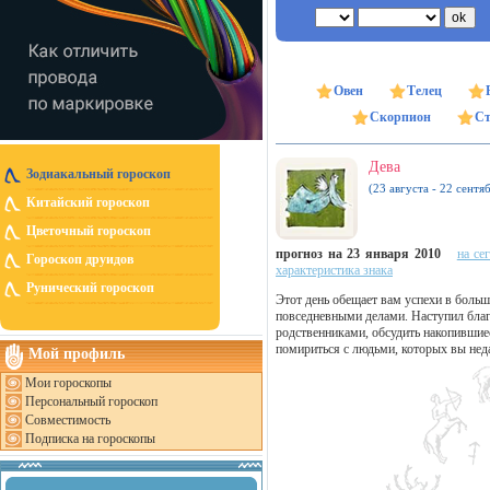
Овен
Телец
Скорпион
Ст
Дева
Зодиакальный гороскоп
(23 августа - 22 сентя
Китайский гороскоп
Цветочный гороскоп
прогноз на 23 января 2010
на се
Гороскоп друидов
характеристика знака
Рунический гороскоп
Этот день обещает вам успехи в больш
повседневными делами. Наступил благ
родственниками, обсудить накопившие
помириться с людьми, которых вы нед
Мой профиль
Мои гороскопы
Персональный гороскоп
Совместимость
Подписка на гороскопы