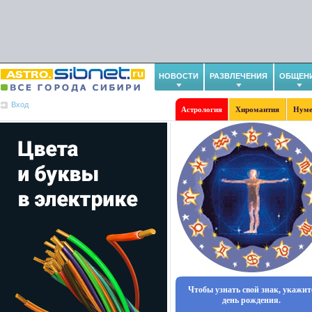
НОВОСТИ
РАЗВЛЕЧЕНИЯ
ОБЩЕН
Вход
Астрология
Хиромантия
Нуме
Чтобы узнать свой знак, укажит
день рождения.