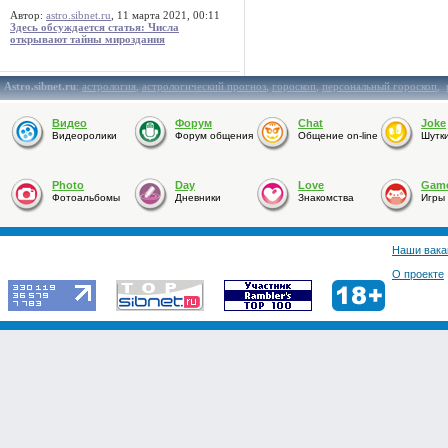
Автор:
astro.sibnet.ru
, 11 марта 2021, 00:11
Здесь обсуждается статья: Числа
открывают тайны мироздания
Astro.sibnet.ru
:
астрология
,
астрологический прогноз
,
гороскоп
,
персональный гороскоп
,
Видео
Форум
Chat
Joke
Видеоролики
Форум общения
Общение on-line
Шутк
Photo
Day
Love
Gam
Фотоальбомы
Дневники
Знакомства
Игры
Наши вака
О проекте