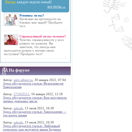
Тесты:
каждую неделю новый!
все тесты →
Ревнивы ли вы?
Насколько вы претендуете на
близких вам людей? Пройдите
тест.
Справедливый ли вы человек?
Чувство справедливости у всех
развито по разному. Вы
замечали, что иногда вам
приходится думать о мотиве своих
поступков? Пройдите тест!
На форуме
Автор:
astro.sibnet.ru
, 30 января 2022, 07:04
Здесь обсуждается статья: Возможности
Хиромантии
Автор:
271033511
, 16 января 2022, 12:18
Здесь обсуждается статья: Как рассчитать
личное денежное число
Автор:
zabzab
, 13 июля 2021, 16:30
Здесь обсуждается статья: Хиромантия —
это карта жизни
Автор:
zabzab
, 13 июля 2021, 16:30
Здесь обсуждается статья: Любовный
гороскоп: как целуются знаки Зодиака