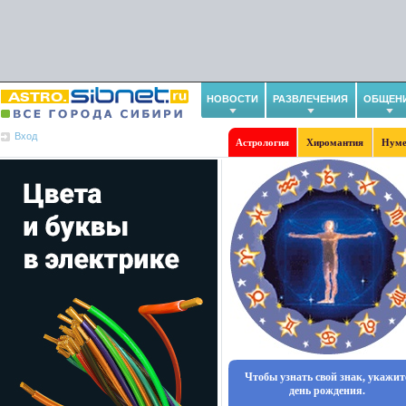
НОВОСТИ
РАЗВЛЕЧЕНИЯ
ОБЩЕН
Вход
Астрология
Хиромантия
Нуме
Чтобы узнать свой знак, укажит
день рождения.