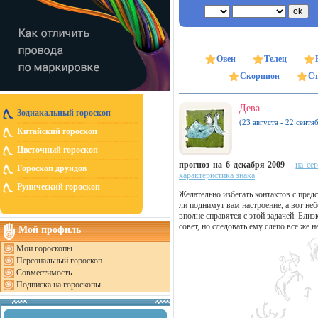
Овен
Телец
Скорпион
Ст
Дева
Зодиакальный гороскоп
(23 августа - 22 сентя
Китайский гороскоп
Цветочный гороскоп
прогноз на 6 декабря 2009
на се
Гороскоп друидов
характеристика знака
Рунический гороскоп
Желательно избегать контактов с пред
ли поднимут вам настроение, а вот н
вполне справятся с этой задачей. Бли
совет, но следовать ему слепо все же 
Мой профиль
Мои гороскопы
Персональный гороскоп
Совместимость
Подписка на гороскопы