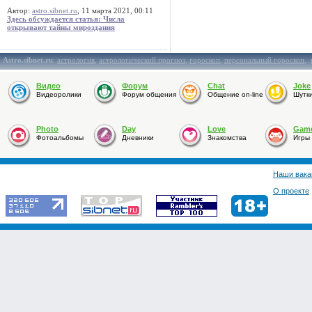
Автор:
astro.sibnet.ru
, 11 марта 2021, 00:11
Здесь обсуждается статья: Числа
открывают тайны мироздания
Astro.sibnet.ru
:
астрология
,
астрологический прогноз
,
гороскоп
,
персональный гороскоп
,
Видео
Форум
Chat
Joke
Видеоролики
Форум общения
Общение on-line
Шутк
Photo
Day
Love
Gam
Фотоальбомы
Дневники
Знакомства
Игры
Наши вака
О проекте