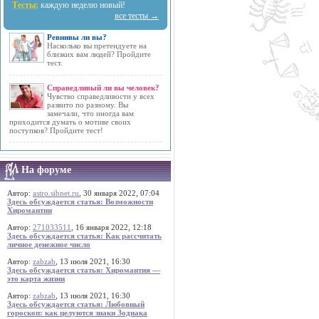
Тесты:
каждую неделю новый!
все тесты →
Ревнивы ли вы?
Насколько вы претендуете на
близких вам людей? Пройдите
тест.
Справедливый ли вы человек?
Чувство справедливости у всех
развито по разному. Вы
замечали, что иногда вам
приходится думать о мотиве своих
поступков? Пройдите тест!
На форуме
Автор:
astro.sibnet.ru
, 30 января 2022, 07:04
Здесь обсуждается статья: Возможности
Хиромантии
Автор:
271033511
, 16 января 2022, 12:18
Здесь обсуждается статья: Как рассчитать
личное денежное число
Автор:
zabzab
, 13 июля 2021, 16:30
Здесь обсуждается статья: Хиромантия —
это карта жизни
Автор:
zabzab
, 13 июля 2021, 16:30
Здесь обсуждается статья: Любовный
гороскоп: как целуются знаки Зодиака