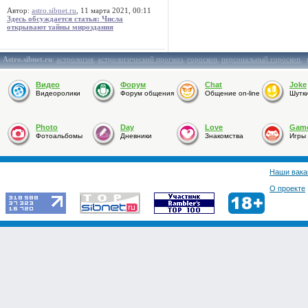
Автор:
astro.sibnet.ru
, 11 марта 2021, 00:11
Здесь обсуждается статья: Числа
открывают тайны мироздания
Astro.sibnet.ru
:
астрология
,
астрологический прогноз
,
гороскоп
,
персональный гороскоп
,
Видео
Форум
Chat
Joke
Видеоролики
Форум общения
Общение on-line
Шутк
Photo
Day
Love
Gam
Фотоальбомы
Дневники
Знакомства
Игры
Наши вака
О проекте