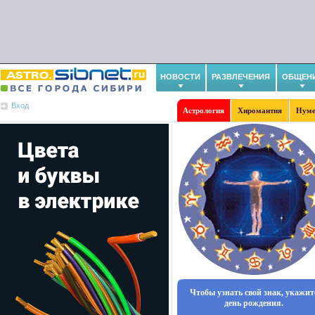
НОВОСТИ
РАЗВЛЕЧЕНИЯ
ОБЩЕН
Вход
Астрология
Хиромантия
Нуме
Чтобы узнать свой знак, укажит
день рождения.