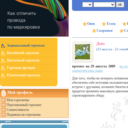
Овен
Телец
Скорпион
Ст
Дева
Зодиакальный гороскоп
(23 августа - 22 сентя
Китайский гороскоп
Цветочный гороскоп
прогноз на 29 августа 2009
на се
Гороскоп друидов
характеристика знака
Рунический гороскоп
Для того, чтобы не потерять оптимизм
обеспечить себе источник положительн
встрече с друзьями, возьмите билеты 
придется проявить максимум дипломат
Мой профиль
спровоцировать обиду.
Мои гороскопы
Персональный гороскоп
Совместимость
Подписка на гороскопы