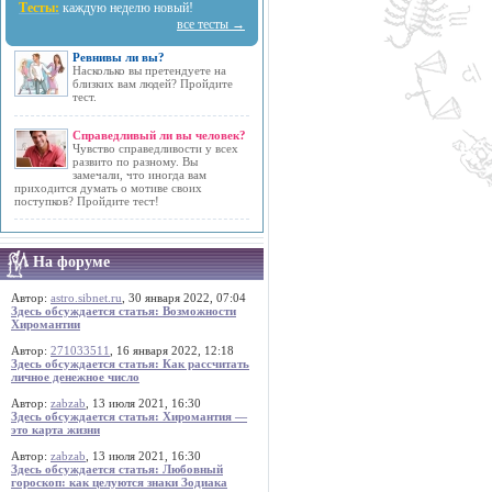
Тесты:
каждую неделю новый!
все тесты →
Ревнивы ли вы?
Насколько вы претендуете на
близких вам людей? Пройдите
тест.
Справедливый ли вы человек?
Чувство справедливости у всех
развито по разному. Вы
замечали, что иногда вам
приходится думать о мотиве своих
поступков? Пройдите тест!
На форуме
Автор:
astro.sibnet.ru
, 30 января 2022, 07:04
Здесь обсуждается статья: Возможности
Хиромантии
Автор:
271033511
, 16 января 2022, 12:18
Здесь обсуждается статья: Как рассчитать
личное денежное число
Автор:
zabzab
, 13 июля 2021, 16:30
Здесь обсуждается статья: Хиромантия —
это карта жизни
Автор:
zabzab
, 13 июля 2021, 16:30
Здесь обсуждается статья: Любовный
гороскоп: как целуются знаки Зодиака