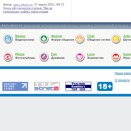
Автор:
astro.sibnet.ru
, 11 марта 2021, 00:11
Здесь обсуждается статья: Числа
открывают тайны мироздания
Astro.sibnet.ru
:
астрология
,
астрологический прогноз
,
гороскоп
,
персональный гороскоп
,
Видео
Форум
Chat
Joke
Видеоролики
Форум общения
Общение on-line
Шутк
Photo
Day
Love
Gam
Фотоальбомы
Дневники
Знакомства
Игры
Наши вака
О проекте