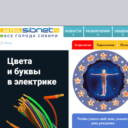
НОВОСТИ
РАЗВЛЕЧЕНИЯ
ОБЩЕН
Вход
Астрология
Хиромантия
Нуме
Чтобы узнать свой знак, укажит
день рождения.