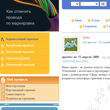
Овен
Телец
Скорпион
Ст
Дева
Зодиакальный гороскоп
(23 августа - 22 сентя
Китайский гороскоп
Цветочный гороскоп
прогноз на 15 апреля 2009
на се
Гороскоп друидов
характеристика знака
Рунический гороскоп
Ваша задача – не тратить попусту сил
Отношения с коллегами и партнерами 
язык с руководством. Сфера личных о
воцаряется атмосфера гармонии и вз
Мой профиль
Мои гороскопы
Персональный гороскоп
Совместимость
Подписка на гороскопы