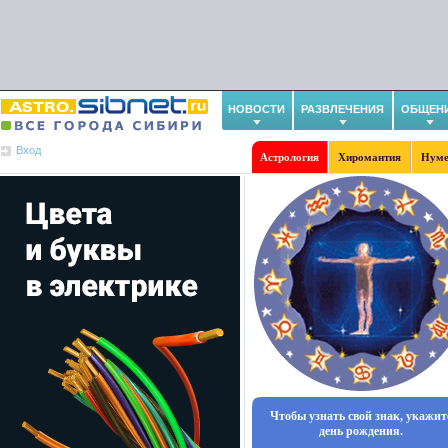
НОВОСТИ
РАЗВЛЕЧЕНИЯ
ОБЩЕН
Вход
Астрология
Хиромантия
Нуме
Чтобы узнать свой знак, укажит
день рождения.