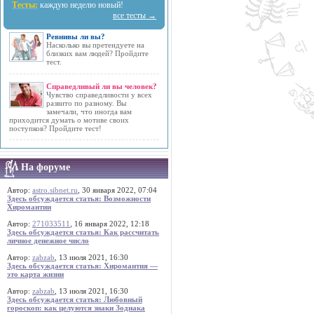
Тесты:
каждую неделю новый!
все тесты →
Ревнивы ли вы?
Насколько вы претендуете на
близких вам людей? Пройдите
тест.
Справедливый ли вы человек?
Чувство справедливости у всех
развито по разному. Вы
замечали, что иногда вам
приходится думать о мотиве своих
поступков? Пройдите тест!
На форуме
Автор:
astro.sibnet.ru
, 30 января 2022, 07:04
Здесь обсуждается статья: Возможности
Хиромантии
Автор:
271033511
, 16 января 2022, 12:18
Здесь обсуждается статья: Как рассчитать
личное денежное число
Автор:
zabzab
, 13 июля 2021, 16:30
Здесь обсуждается статья: Хиромантия —
это карта жизни
Автор:
zabzab
, 13 июля 2021, 16:30
Здесь обсуждается статья: Любовный
гороскоп: как целуются знаки Зодиака