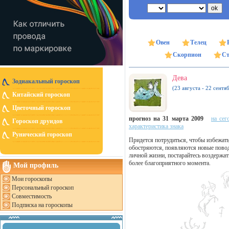
Овен
Телец
Скорпион
Ст
Дева
Зодиакальный гороскоп
(23 августа - 22 сентя
Китайский гороскоп
Цветочный гороскоп
прогноз на 31 марта 2009
на сег
Гороскоп друидов
характеристика знака
Рунический гороскоп
Придется потрудиться, чтобы избежать
обостряются, появляются новые пово
личной жизни, постарайтесь воздержа
более благоприятного момента.
Мой профиль
Мои гороскопы
Персональный гороскоп
Совместимость
Подписка на гороскопы