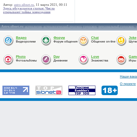
Автор:
astro.sibnet.ru
, 11 марта 2021, 00:11
Здесь обсуждается статья: Числа
открывают тайны мироздания
Astro.sibnet.ru
:
астрология
,
астрологический прогноз
,
гороскоп
,
персональный гороскоп
,
Видео
Форум
Chat
Joke
Видеоролики
Форум общения
Общение on-line
Шутк
Photo
Day
Love
Gam
Фотоальбомы
Дневники
Знакомства
Игры
Наши вака
О проекте