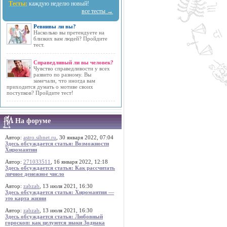
Тесты:
каждую неделю новый!
все тесты →
Ревнивы ли вы?
Насколько вы претендуете на
близких вам людей? Пройдите
тест.
Справедливый ли вы человек?
Чувство справедливости у всех
развито по разному. Вы
замечали, что иногда вам
приходится думать о мотиве своих
поступков? Пройдите тест!
На форуме
Автор:
astro.sibnet.ru
, 30 января 2022, 07:04
Здесь обсуждается статья: Возможности
Хиромантии
Автор:
271033511
, 16 января 2022, 12:18
Здесь обсуждается статья: Как рассчитать
личное денежное число
Автор:
zabzab
, 13 июля 2021, 16:30
Здесь обсуждается статья: Хиромантия —
это карта жизни
Автор:
zabzab
, 13 июля 2021, 16:30
Здесь обсуждается статья: Любовный
гороскоп: как целуются знаки Зодиака