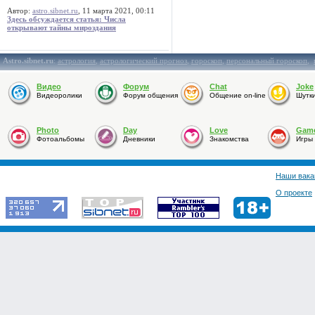
Автор:
astro.sibnet.ru
, 11 марта 2021, 00:11
Здесь обсуждается статья: Числа
открывают тайны мироздания
Astro.sibnet.ru
:
астрология
,
астрологический прогноз
,
гороскоп
,
персональный гороскоп
,
Видео
Форум
Chat
Joke
Видеоролики
Форум общения
Общение on-line
Шутк
Photo
Day
Love
Gam
Фотоальбомы
Дневники
Знакомства
Игры
Наши вака
О проекте