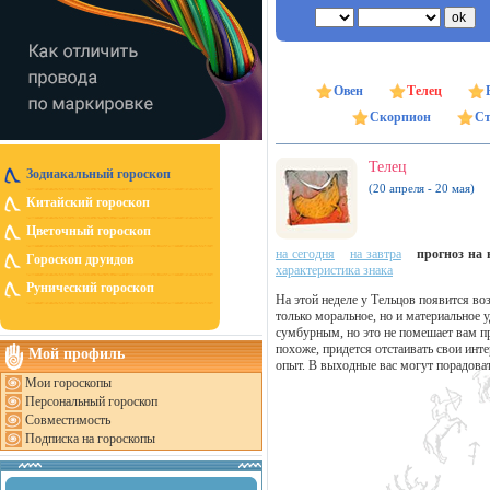
Овен
Телец
Скорпион
Ст
Телец
Зодиакальный гороскоп
(20 апреля - 20 мая)
Китайский гороскоп
Цветочный гороскоп
на сегодня
на завтра
прогноз на н
Гороскоп друидов
характеристика знака
Рунический гороскоп
На этой неделе у Тельцов появится во
только моральное, но и материальное
сумбурным, но это не помешает вам п
похоже, придется отстаивать свои инт
Мой профиль
опыт. В выходные вас могут порадоват
Мои гороскопы
Персональный гороскоп
Совместимость
Подписка на гороскопы