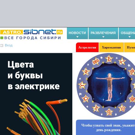
НОВОСТИ
РАЗВЛЕЧЕНИЯ
ОБЩЕН
Вход
Астрология
Хиромантия
Нуме
Чтобы узнать свой знак, укажит
день рождения.