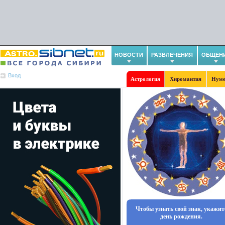
НОВОСТИ
РАЗВЛЕЧЕНИЯ
ОБЩЕН
Вход
Астрология
Хиромантия
Нуме
Чтобы узнать свой знак, укажит
день рождения.