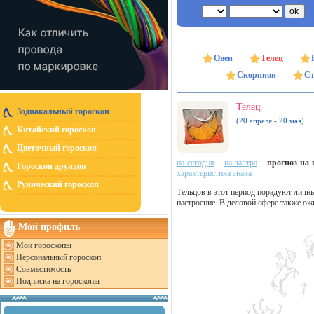
Овен
Телец
Скорпион
Ст
Телец
Зодиакальный гороскоп
(20 апреля - 20 мая)
Китайский гороскоп
Цветочный гороскоп
на сегодня
на завтра
прогноз на н
Гороскоп друидов
характеристика знака
Рунический гороскоп
Тельцов в этот период порадуют личн
настроение. В деловой сфере также ож
Мой профиль
Мои гороскопы
Персональный гороскоп
Совместимость
Подписка на гороскопы