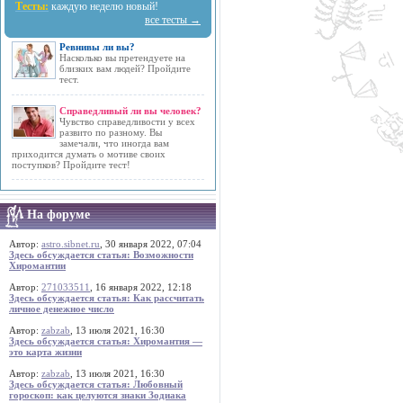
Тесты:
каждую неделю новый!
все тесты →
Ревнивы ли вы?
Насколько вы претендуете на
близких вам людей? Пройдите
тест.
Справедливый ли вы человек?
Чувство справедливости у всех
развито по разному. Вы
замечали, что иногда вам
приходится думать о мотиве своих
поступков? Пройдите тест!
На форуме
Автор:
astro.sibnet.ru
, 30 января 2022, 07:04
Здесь обсуждается статья: Возможности
Хиромантии
Автор:
271033511
, 16 января 2022, 12:18
Здесь обсуждается статья: Как рассчитать
личное денежное число
Автор:
zabzab
, 13 июля 2021, 16:30
Здесь обсуждается статья: Хиромантия —
это карта жизни
Автор:
zabzab
, 13 июля 2021, 16:30
Здесь обсуждается статья: Любовный
гороскоп: как целуются знаки Зодиака