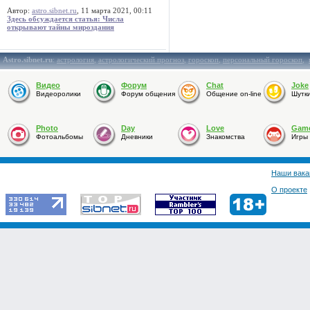
Автор:
astro.sibnet.ru
, 11 марта 2021, 00:11
Здесь обсуждается статья: Числа
открывают тайны мироздания
Astro.sibnet.ru
:
астрология
,
астрологический прогноз
,
гороскоп
,
персональный гороскоп
,
Видео
Форум
Chat
Joke
Видеоролики
Форум общения
Общение on-line
Шутк
Photo
Day
Love
Gam
Фотоальбомы
Дневники
Знакомства
Игры
Наши вака
О проекте