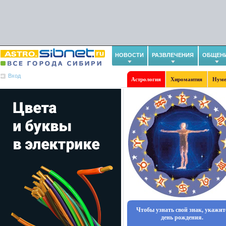
НОВОСТИ
РАЗВЛЕЧЕНИЯ
ОБЩЕН
Вход
Астрология
Хиромантия
Нуме
Чтобы узнать свой знак, укажит
день рождения.