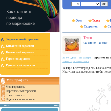
Овен
Телец
Скорпион
Ст
Телец
Зодиакальный гороскоп
(20 апреля - 20 мая)
Китайский гороскоп
Цветочный гороскоп
на сегодня
на завтра
прогноз на н
Гороскоп друидов
характеристика знака
Рунический гороскоп
Тельцы, в этот период вам важно акти
Наступает удачное время, чтобы показ
Мой профиль
Мои гороскопы
Персональный гороскоп
Совместимость
Подписка на гороскопы