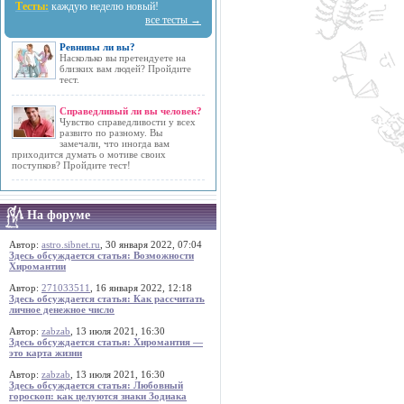
Тесты:
каждую неделю новый!
все тесты →
Ревнивы ли вы?
Насколько вы претендуете на
близких вам людей? Пройдите
тест.
Справедливый ли вы человек?
Чувство справедливости у всех
развито по разному. Вы
замечали, что иногда вам
приходится думать о мотиве своих
поступков? Пройдите тест!
На форуме
Автор:
astro.sibnet.ru
, 30 января 2022, 07:04
Здесь обсуждается статья: Возможности
Хиромантии
Автор:
271033511
, 16 января 2022, 12:18
Здесь обсуждается статья: Как рассчитать
личное денежное число
Автор:
zabzab
, 13 июля 2021, 16:30
Здесь обсуждается статья: Хиромантия —
это карта жизни
Автор:
zabzab
, 13 июля 2021, 16:30
Здесь обсуждается статья: Любовный
гороскоп: как целуются знаки Зодиака