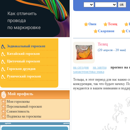
Овен
Телец
Скорпион
Ст
Телец
Зодиакальный гороскоп
(20 апреля - 20 мая)
Китайский гороскоп
Цветочный гороскоп
на сегодня
на завтра
прогноз на н
Гороскоп друидов
характеристика знака
Рунический гороскоп
Тельцы, в этот период для вас важно 
конкуренция, так что будьте начеку. 
нуждаются в вашем внимании и подде
Мой профиль
Мои гороскопы
Персональный гороскоп
Совместимость
Подписка на гороскопы