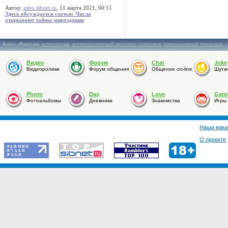
Автор:
astro.sibnet.ru
, 11 марта 2021, 00:11
Здесь обсуждается статья: Числа
открывают тайны мироздания
Astro.sibnet.ru
:
астрология
,
астрологический прогноз
,
гороскоп
,
персональный гороскоп
,
Видео
Форум
Chat
Joke
Видеоролики
Форум общения
Общение on-line
Шутк
Photo
Day
Love
Gam
Фотоальбомы
Дневники
Знакомства
Игры
Наши вака
О проекте