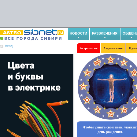
НОВОСТИ
РАЗВЛЕЧЕНИЯ
ОБЩЕН
Вход
Астрология
Хиромантия
Нуме
Чтобы узнать свой знак, укажит
день рождения.