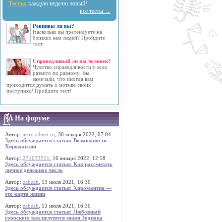
Тесты:
каждую неделю новый!
все тесты →
Ревнивы ли вы?
Насколько вы претендуете на
близких вам людей? Пройдите
тест.
Справедливый ли вы человек?
Чувство справедливости у всех
развито по разному. Вы
замечали, что иногда вам
приходится думать о мотиве своих
поступков? Пройдите тест!
На форуме
Автор:
astro.sibnet.ru
, 30 января 2022, 07:04
Здесь обсуждается статья: Возможности
Хиромантии
Автор:
271033511
, 16 января 2022, 12:18
Здесь обсуждается статья: Как рассчитать
личное денежное число
Автор:
zabzab
, 13 июля 2021, 16:30
Здесь обсуждается статья: Хиромантия —
это карта жизни
Автор:
zabzab
, 13 июля 2021, 16:30
Здесь обсуждается статья: Любовный
гороскоп: как целуются знаки Зодиака