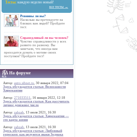
Тесты:
каждую неделю новый!
все тесты →
Ревнивы ли вы?
Насколько вы претендуете на
близких вам людей? Пройдите
тест.
Справедливый ли вы человек?
Чувство справедливости у всех
развито по разному. Вы
замечали, что иногда вам
приходится думать о мотиве своих
поступков? Пройдите тест!
На форуме
Автор:
astro.sibnet.ru
, 30 января 2022, 07:04
Здесь обсуждается статья: Возможности
Хиромантии
Автор:
271033511
, 16 января 2022, 12:18
Здесь обсуждается статья: Как рассчитать
личное денежное число
Автор:
zabzab
, 13 июля 2021, 16:30
Здесь обсуждается статья: Хиромантия —
это карта жизни
Автор:
zabzab
, 13 июля 2021, 16:30
Здесь обсуждается статья: Любовный
гороскоп: как целуются знаки Зодиака