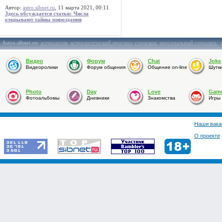
Автор:
astro.sibnet.ru
, 11 марта 2021, 00:11
Здесь обсуждается статья: Числа
открывают тайны мироздания
Astro.sibnet.ru
:
астрология
,
астрологический прогноз
,
гороскоп
,
персональный гороскоп
,
Видео
Форум
Chat
Joke
Видеоролики
Форум общения
Общение on-line
Шутк
Photo
Day
Love
Gam
Фотоальбомы
Дневники
Знакомства
Игры
Наши вака
О проекте