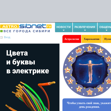
НОВОСТИ
РАЗВЛЕЧЕНИЯ
ОБЩЕН
Вход
Астрология
Хиромантия
Нуме
Чтобы узнать свой знак, укажит
день рождения.