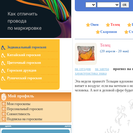
Овен
Телец
Скорпион
Ст
Телец
Зодиакальный гороскоп
(20 апреля - 20 мая)
Китайский гороскоп
Цветочный гороскоп
на сегодня
на завтра
прогноз на н
Гороскоп друидов
характеристика знака
Рунический гороскоп
Эта неделя принесёт Тельцам вдохнове
витает в воздухе: если вы мечтали о н
человека. А вот в деловой сфере будьте
Мой профиль
Мои гороскопы
Персональный гороскоп
Совместимость
Подписка на гороскопы