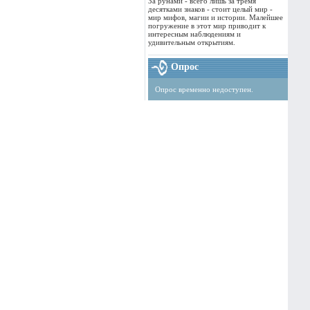
За рунами - всего лишь за тремя
десятками знаков - стоит целый мир -
мир мифов, магии и истории. Малейшее
погружение в этот мир приводит к
интересным наблюдениям и
удивительным открытиям.
Опрос
Опрос временно недоступен.