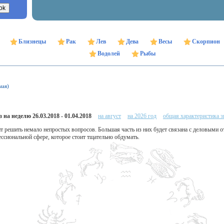
Близнецы
Рак
Лев
Дева
Весы
Скорпион
Водолей
Рыбы
мая)
 на неделю 26.03.2018 - 01.04.2018
на август
на 2026 год
общая характеристика з
ит решить немало непростых вопросов. Большая часть из них будет связана с деловыми 
ссиональной сфере, которое стоит тщательно обдумать.