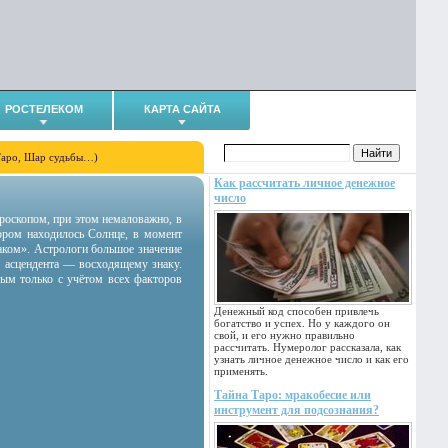
РОСТЕЛЕКОМ
КАРТА САЙТА
Таро, Шар судьбы…)
Как рассчитать личное денежное
число
гороскопом, при этом немаловажно, в
тором находилось Солнце, в момент
аком». Астрологи большое значение
 асцендента — восходящему знаку.
ным только с учётом всех факторов
Денежный код способен привлечь
богатство и успех. Но у каждого он
свой, и его нужно правильно
рассчитать. Нумеролог рассказала, как
узнать личное денежное число и как его
применять.
Тайна Таро: мракобесие или
инструмент для подсознания?