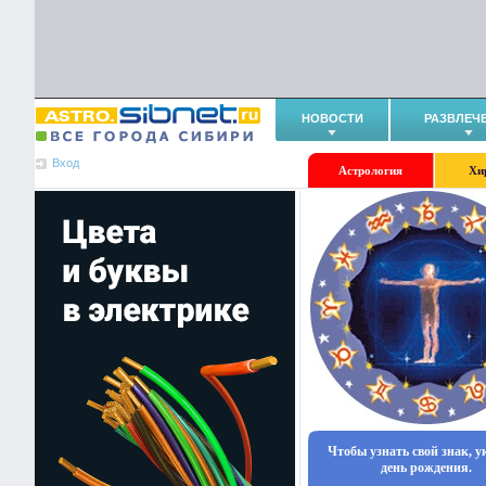
НОВОСТИ
РАЗВЛЕЧ
Вход
Астрология
Хи
Чтобы узнать свой знак, 
день рождения.