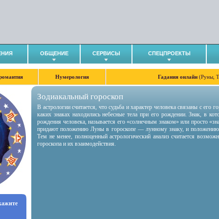
ЕНИЯ
ОБЩЕНИЕ
СЕРВИСЫ
СПЕЦПРОЕКТЫ
романтия
Нумерология
Гадания онлайн
(Руны, 
Зодиакальный гороскоп
В астрологии считается, что судьба и характер человека связаны с его 
каких знаках находились небесные тела при его рождении. Знак, в ко
рождения человека, называется его «солнечным знаком» или просто «зн
придают положению Луны в гороскопе — лунному знаку, и положению
Тем не менее, полноценный астрологический анализ считается возмож
гороскопа и их взаимодействия.
укажите