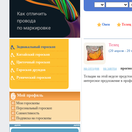
Овен
Телец
Телец
Зодиакальный гороскоп
(20 апреля - 20 
Китайский гороскоп
Цветочный гороскоп
на сегодня
на завтра
прогноз
Гороскоп друидов
Тельцам на этой неделе предсто
Рунический гороскоп
интересное предложение в профе
Мой профиль
Мои гороскопы
Персональный гороскоп
Совместимость
Подписка на гороскопы