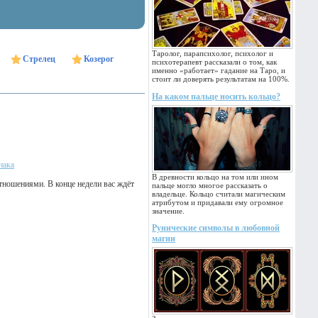
Таролог, парапсихолог, психолог и
Стрелец
Козерог
психотерапевт рассказали о том, как
именно «работает» гадание на Таро, и
стоит ли доверять результатам на 100%.
На каком пальце носить кольцо?
нака
В древности кольцо на том или ином
отношениями. В конце недели вас ждёт
пальце могло многое рассказать о
владельце. Кольцо считали магическим
атрибутом и придавали ему огромное
значение.
Рунические символы в любовной
магии