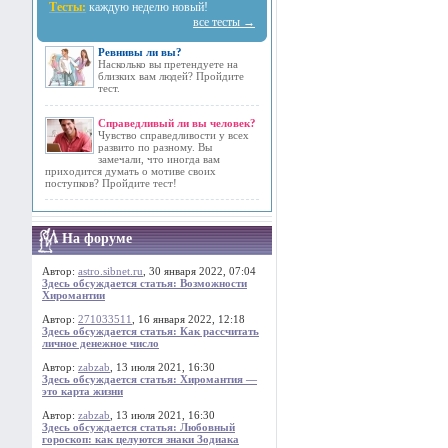
Тесты:
каждую неделю новый!
все тесты →
Ревнивы ли вы?
Насколько вы претендуете на
близких вам людей? Пройдите
тест.
Справедливый ли вы человек?
Чувство справедливости у всех
развито по разному. Вы
замечали, что иногда вам
приходится думать о мотиве своих
поступков? Пройдите тест!
На форуме
Автор:
astro.sibnet.ru
, 30 января 2022, 07:04
Здесь обсуждается статья: Возможности
Хиромантии
Автор:
271033511
, 16 января 2022, 12:18
Здесь обсуждается статья: Как рассчитать
личное денежное число
Автор:
zabzab
, 13 июля 2021, 16:30
Здесь обсуждается статья: Хиромантия —
это карта жизни
Автор:
zabzab
, 13 июля 2021, 16:30
Здесь обсуждается статья: Любовный
гороскоп: как целуются знаки Зодиака