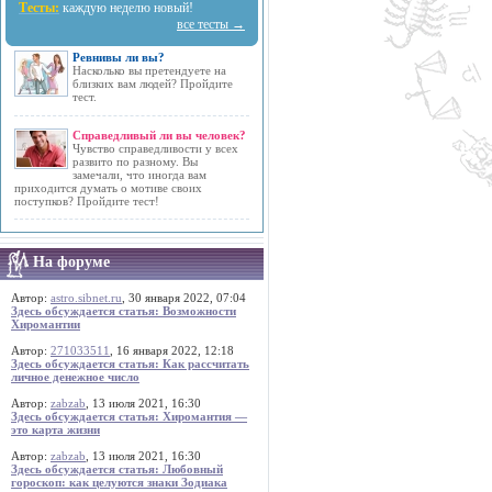
Тесты:
каждую неделю новый!
все тесты →
Ревнивы ли вы?
Насколько вы претендуете на
близких вам людей? Пройдите
тест.
Справедливый ли вы человек?
Чувство справедливости у всех
развито по разному. Вы
замечали, что иногда вам
приходится думать о мотиве своих
поступков? Пройдите тест!
На форуме
Автор:
astro.sibnet.ru
, 30 января 2022, 07:04
Здесь обсуждается статья: Возможности
Хиромантии
Автор:
271033511
, 16 января 2022, 12:18
Здесь обсуждается статья: Как рассчитать
личное денежное число
Автор:
zabzab
, 13 июля 2021, 16:30
Здесь обсуждается статья: Хиромантия —
это карта жизни
Автор:
zabzab
, 13 июля 2021, 16:30
Здесь обсуждается статья: Любовный
гороскоп: как целуются знаки Зодиака