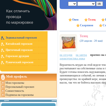
Овен
Телец
Скорпион
Ст
Телец
Зодиакальный гороскоп
(20 апреля - 20 мая)
Китайский гороскоп
Цветочный гороскоп
на сегодня
на завтра
прогноз на н
Гороскоп друидов
характеристика знака
Рунический гороскоп
Вероятность неудач на этой неделе те
рассчитывают на собственные силы и г
Будьте готовы помогать окружающим, 
запоминающихся событий, но личная жи
Мой профиль
преимущества: по крайней мере, можн
высок, так что не бойтесь высоких наг
Мои гороскопы
Персональный гороскоп
Совместимость
Подписка на гороскопы