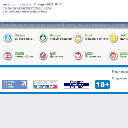
Автор:
astro.sibnet.ru
, 11 марта 2021, 00:11
Здесь обсуждается статья: Числа
открывают тайны мироздания
Astro.sibnet.ru
:
астрология
,
астрологический прогноз
,
гороскоп
,
персональный гороскоп
,
Видео
Форум
Chat
Joke
Видеоролики
Форум общения
Общение on-line
Шутк
Photo
Day
Love
Gam
Фотоальбомы
Дневники
Знакомства
Игры
Наши вака
О проекте