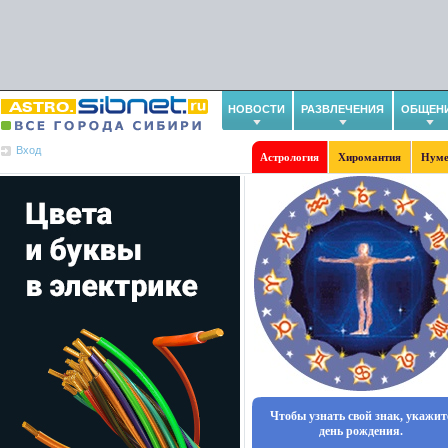
НОВОСТИ
РАЗВЛЕЧЕНИЯ
ОБЩЕН
Вход
Астрология
Хиромантия
Нуме
Чтобы узнать свой знак, укажит
день рождения.