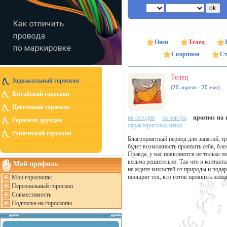
Овен
Телец
Скорпион
Ст
Телец
Зодиакальный гороскоп
(20 апреля - 20 мая)
Китайский гороскоп
Цветочный гороскоп
на сегодня
на завтра
прогноз на н
Гороскоп друидов
характеристика знака
Рунический гороскоп
Благоприятный период для занятий, тр
будет возможность проявить себя, бл
Правда, у вас появляются не только п
весьма решительно. Так что в контакта
Мой профиль
не ждите милостей от природы и подар
поощрят тех, кто готов проявить иниц
Мои гороскопы
Персональный гороскоп
Совместимость
Подписка на гороскопы