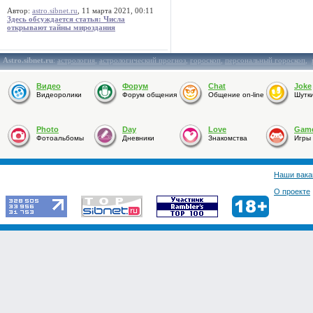
Автор:
astro.sibnet.ru
, 11 марта 2021, 00:11
Здесь обсуждается статья: Числа
открывают тайны мироздания
Astro.sibnet.ru
:
астрология
,
астрологический прогноз
,
гороскоп
,
персональный гороскоп
,
Видео
Форум
Chat
Joke
Видеоролики
Форум общения
Общение on-line
Шутк
Photo
Day
Love
Gam
Фотоальбомы
Дневники
Знакомства
Игры
Наши вака
О проекте