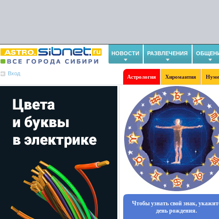
НОВОСТИ
РАЗВЛЕЧЕНИЯ
ОБЩЕН
Вход
Астрология
Хиромантия
Нуме
Чтобы узнать свой знак, укажит
день рождения.