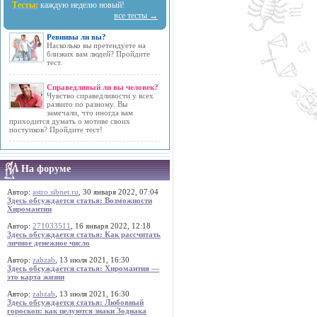
Тесты:
каждую неделю новый!
все тесты →
Ревнивы ли вы?
Насколько вы претендуете на
близких вам людей? Пройдите
тест.
Справедливый ли вы человек?
Чувство справедливости у всех
развито по разному. Вы
замечали, что иногда вам
приходится думать о мотиве своих
поступков? Пройдите тест!
На форуме
Автор:
astro.sibnet.ru
, 30 января 2022, 07:04
Здесь обсуждается статья: Возможности
Хиромантии
Автор:
271033511
, 16 января 2022, 12:18
Здесь обсуждается статья: Как рассчитать
личное денежное число
Автор:
zabzab
, 13 июля 2021, 16:30
Здесь обсуждается статья: Хиромантия —
это карта жизни
Автор:
zabzab
, 13 июля 2021, 16:30
Здесь обсуждается статья: Любовный
гороскоп: как целуются знаки Зодиака