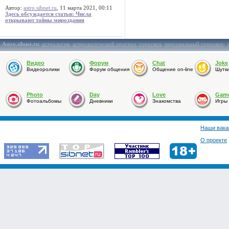
Автор:
astro.sibnet.ru
, 11 марта 2021, 00:11
Здесь обсуждается статья: Числа
открывают тайны мироздания
Astro.sibnet.ru
:
астрология
,
астрологический прогноз
,
гороскоп
,
персональный гороскоп
,
Видео
Форум
Chat
Joke
Видеоролики
Форум общения
Общение on-line
Шутк
Photo
Day
Love
Gam
Фотоальбомы
Дневники
Знакомства
Игры
Наши вака
О проекте