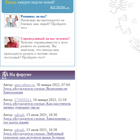
Тесты:
каждую неделю новый!
все тесты →
Ревнивы ли вы?
Насколько вы претендуете на
близких вам людей? Пройдите
тест.
Справедливый ли вы человек?
Чувство справедливости у всех
развито по разному. Вы
замечали, что иногда вам
приходится думать о мотиве своих
поступков? Пройдите тест!
На форуме
Автор:
astro.sibnet.ru
, 30 января 2022, 07:04
Здесь обсуждается статья: Возможности
Хиромантии
Автор:
271033511
, 16 января 2022, 12:18
Здесь обсуждается статья: Как рассчитать
личное денежное число
Автор:
zabzab
, 13 июля 2021, 16:30
Здесь обсуждается статья: Хиромантия —
это карта жизни
Автор:
zabzab
, 13 июля 2021, 16:30
Здесь обсуждается статья: Любовный
гороскоп: как целуются знаки Зодиака