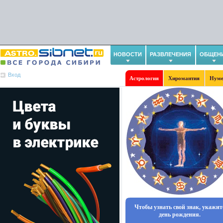
НОВОСТИ
РАЗВЛЕЧЕНИЯ
ОБЩЕН
Вход
Астрология
Хиромантия
Нуме
Чтобы узнать свой знак, укажит
день рождения.