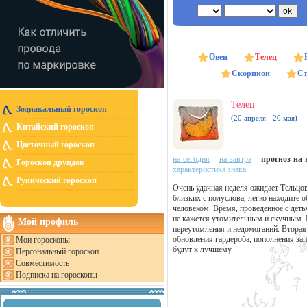
Овен
Телец
Скорпион
Ст
Телец
Зодиакальный гороскоп
(20 апреля - 20 мая)
Китайский гороскоп
Цветочный гороскоп
на сегодня
на завтра
прогноз на н
Гороскоп друидов
характеристика знака
Рунический гороскоп
Очень удачная неделя ожидает Тельцо
близких с полуслова, легко находите
человеком. Время, проведенное с деть
не кажется утомительным и скучным. 
Мой профиль
переутомления и недомоганий. Вторая
обновления гардероба, пополнения зап
Мои гороскопы
будут к лучшему.
Персональный гороскоп
Совместимость
Подписка на гороскопы