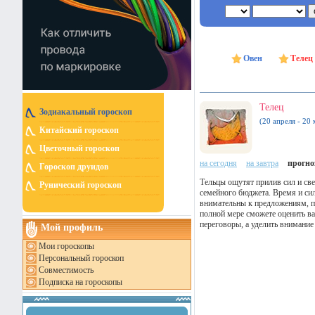
Овен
Телец
Телец
Зодиакальный гороскоп
(20 апреля - 20 
Китайский гороскоп
Цветочный гороскоп
на сегодня
на завтра
прогноз
Гороскоп друидов
Тельцы ощутят прилив сил и св
Рунический гороскоп
семейного бюджета. Время и си
внимательны к предложениям, по
полной мере сможете оценить ва
переговоры, а уделить внимани
Мой профиль
Мои гороскопы
Персональный гороскоп
Совместимость
Подписка на гороскопы