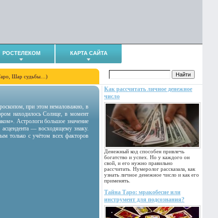
РОСТЕЛЕКОМ
КАРТА САЙТА
Таро, Шар судьбы…)
Как рассчитать личное денежное
число
гороскопом, при этом немаловажно, в
тором находилось Солнце, в момент
аком». Астрологи большое значение
 асцендента — восходящему знаку.
ным только с учётом всех факторов
Денежный код способен привлечь
богатство и успех. Но у каждого он
свой, и его нужно правильно
рассчитать. Нумеролог рассказала, как
узнать личное денежное число и как его
применять.
Тайна Таро: мракобесие или
инструмент для подсознания?