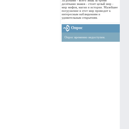
За рунами - всего лишь за тремя
десятками знаков - стоит целый мир -
мир мифов, магии и истории. Малейшее
погружение в этот мир приводит к
интересным наблюдениям и
удивительным открытиям.
Опрос
Опрос временно недоступен.