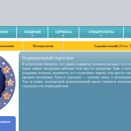
ЕНИЯ
ОБЩЕНИЕ
СЕРВИСЫ
СПЕЦПРОЕКТЫ
романтия
Нумерология
Гадания онлайн
(Руны, 
Зодиакальный гороскоп
В астрологии считается, что судьба и характер человека связаны с его 
каких знаках находились небесные тела при его рождении. Знак, в ко
рождения человека, называется его «солнечным знаком» или просто «зн
придают положению Луны в гороскопе — лунному знаку, и положению
Тем не менее, полноценный астрологический анализ считается возмож
гороскопа и их взаимодействия.
укажите