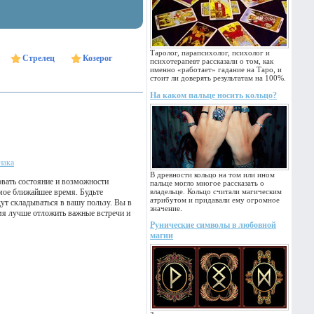
Таролог, парапсихолог, психолог и
Стрелец
Козерог
психотерапевт рассказали о том, как
именно «работает» гадание на Таро, и
стоит ли доверять результатам на 100%.
На каком пальце носить кольцо?
нака
В древности кольцо на том или ином
овать состояние и возможности
пальце могло многое рассказать о
мое ближайшее время. Будьте
владельце. Кольцо считали магическим
атрибутом и придавали ему огромное
ут складываться в вашу пользу. Вы в
значение.
емя лучше отложить важные встречи и
Рунические символы в любовной
магии