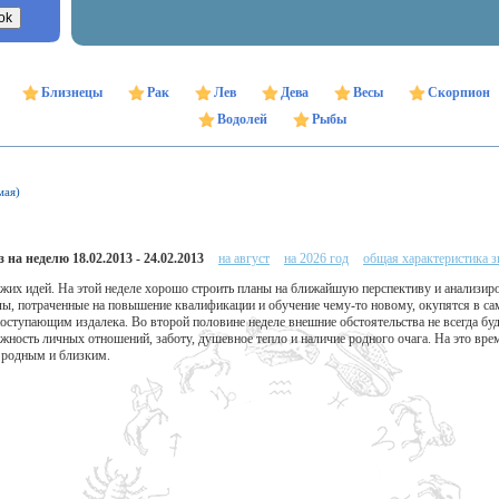
Близнецы
Рак
Лев
Дева
Весы
Скорпион
Водолей
Рыбы
мая)
 на неделю 18.02.2013 - 24.02.2013
на август
на 2026 год
общая характеристика з
ежих идей. На этой неделе хорошо строить планы на ближайшую перспективу и анализир
лы, потраченные на повышение квалификации и обучение чему-то новому, окупятся в са
ступающим издалека. Во второй половине неделе внешние обстоятельства не всегда буд
жность личных отношений, заботу, душевное тепло и наличие родного очага. На это вр
е родным и близким.