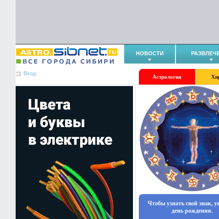
НОВОСТИ
РАЗВЛЕЧ
Вход
Астрология
Хи
Чтобы узнать свой знак, 
день рождения.