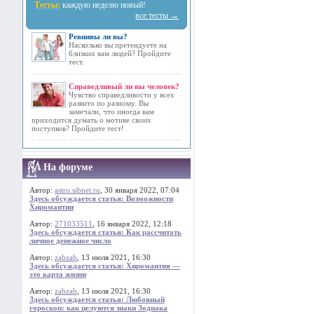
Тесты:
каждую неделю новый!
все тесты →
Ревнивы ли вы?
Насколько вы претендуете на
близких вам людей? Пройдите
тест.
Справедливый ли вы человек?
Чувство справедливости у всех
развито по разному. Вы
замечали, что иногда вам
приходится думать о мотиве своих
поступков? Пройдите тест!
На форуме
Автор:
astro.sibnet.ru
, 30 января 2022, 07:04
Здесь обсуждается статья: Возможности
Хиромантии
Автор:
271033511
, 16 января 2022, 12:18
Здесь обсуждается статья: Как рассчитать
личное денежное число
Автор:
zabzab
, 13 июля 2021, 16:30
Здесь обсуждается статья: Хиромантия —
это карта жизни
Автор:
zabzab
, 13 июля 2021, 16:30
Здесь обсуждается статья: Любовный
гороскоп: как целуются знаки Зодиака