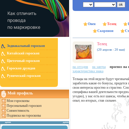
Овен
Телец
Скорпион
Ст
Телец
Зодиакальный гороскоп
(20 апреля - 20 мая)
Китайский гороскоп
Цветочный гороскоп
на сегодня
на завтра
прогноз на н
Гороскоп друидов
характеристика знака
Рунический гороскоп
Тельцы на этой неделе будут чрезвыч
заработать какие-то бонусы, придется
свои интересы яростно и страстно. Спо
специфика вашей деятельности предпол
Мой профиль
угодно), у вас есть все шансы, чтобы 
опыт, во-вторых, став сильнее.
Мои гороскопы
Персональный гороскоп
Совместимость
Подписка на гороскопы