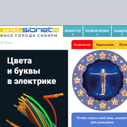
НОВОСТИ
РАЗВЛЕЧЕНИЯ
ОБЩЕН
Вход
Астрология
Хиромантия
Нуме
Чтобы узнать свой знак, укажит
день рождения.