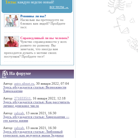
Тесты:
каждую неделю новый!
все тесты →
Ревнивы ли вы?
Насколько вы претендуете на
близких вам людей? Пройдите
тест.
Справедливый ли вы человек?
Чувство справедливости у всех
развито по разному. Вы
замечали, что иногда вам
приходится думать о мотиве своих
поступков? Пройдите тест!
На форуме
Автор:
astro.sibnet.ru
, 30 января 2022, 07:04
Здесь обсуждается статья: Возможности
Хиромантии
Автор:
271033511
, 16 января 2022, 12:18
Здесь обсуждается статья: Как рассчитать
личное денежное число
Автор:
zabzab
, 13 июля 2021, 16:30
Здесь обсуждается статья: Хиромантия —
это карта жизни
Автор:
zabzab
, 13 июля 2021, 16:30
Здесь обсуждается статья: Любовный
гороскоп: как целуются знаки Зодиака