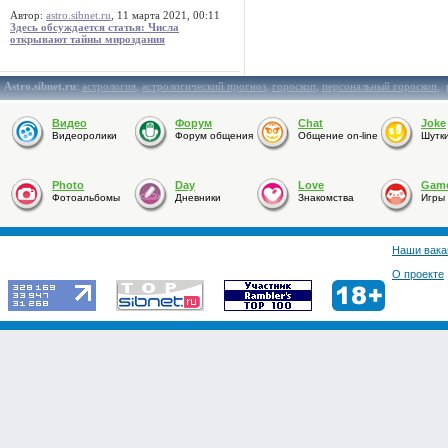
Автор:
astro.sibnet.ru
, 11 марта 2021, 00:11
Здесь обсуждается статья: Числа
открывают тайны мироздания
Astro.sibnet.ru
:
астрология
,
астрологический прогноз
,
гороскоп
,
персональный гороскоп
,
Видео
Форум
Chat
Joke
Видеоролики
Форум общения
Общение on-line
Шутк
Photo
Day
Love
Gam
Фотоальбомы
Дневники
Знакомства
Игры
Наши вака
О проекте