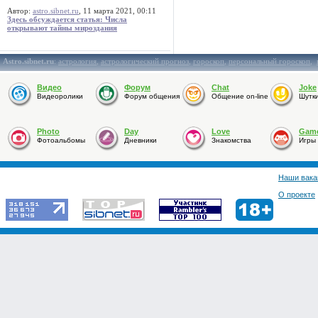
Автор:
astro.sibnet.ru
, 11 марта 2021, 00:11
Здесь обсуждается статья: Числа
открывают тайны мироздания
Astro.sibnet.ru
:
астрология
,
астрологический прогноз
,
гороскоп
,
персональный гороскоп
,
Видео
Форум
Chat
Joke
Видеоролики
Форум общения
Общение on-line
Шутк
Photo
Day
Love
Gam
Фотоальбомы
Дневники
Знакомства
Игры
Наши вака
О проекте