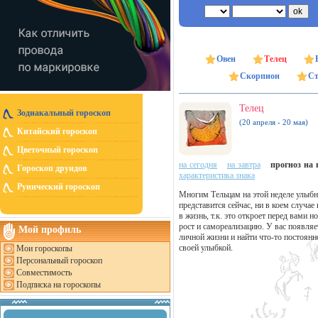
Овен
Телец
Скорпион
Ст
Телец
Зодиакальный гороскоп
(20 апреля - 20 мая)
Китайский гороскоп
Цветочный гороскоп
на сегодня
на завтра
прогноз на н
Гороскоп друидов
характеристика знака
Рунический гороскоп
Многим Тельцам на этой неделе улыбн
представится сейчас, ни в коем случа
в жизнь, т.к. это откроет перед вами 
рост и самореализацию. У вас появля
Мой профиль
личной жизни и найти что-то постоянно
своей улыбкой.
Мои гороскопы
Персональный гороскоп
Совместимость
Подписка на гороскопы