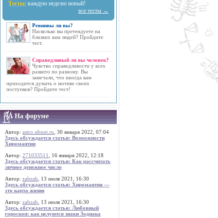
Тесты:
каждую неделю новый!
все тесты →
Ревнивы ли вы?
Насколько вы претендуете на
близких вам людей? Пройдите
тест.
Справедливый ли вы человек?
Чувство справедливости у всех
развито по разному. Вы
замечали, что иногда вам
приходится думать о мотиве своих
поступков? Пройдите тест!
На форуме
Автор:
astro.sibnet.ru
, 30 января 2022, 07:04
Здесь обсуждается статья: Возможности
Хиромантии
Автор:
271033511
, 16 января 2022, 12:18
Здесь обсуждается статья: Как рассчитать
личное денежное число
Автор:
zabzab
, 13 июля 2021, 16:30
Здесь обсуждается статья: Хиромантия —
это карта жизни
Автор:
zabzab
, 13 июля 2021, 16:30
Здесь обсуждается статья: Любовный
гороскоп: как целуются знаки Зодиака