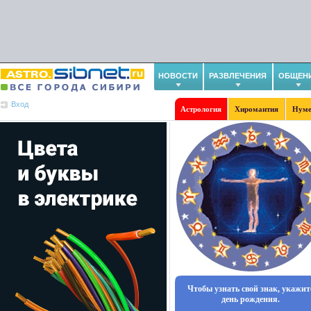
НОВОСТИ
РАЗВЛЕЧЕНИЯ
ОБЩЕН
Вход
Астрология
Хиромантия
Нуме
Чтобы узнать свой знак, укажит
день рождения.