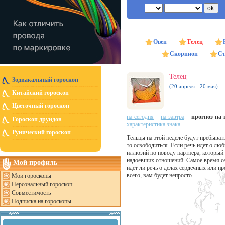
Овен
Телец
Скорпион
Ст
Телец
Зодиакальный гороскоп
(20 апреля - 20 мая)
Китайский гороскоп
Цветочный гороскоп
на сегодня
на завтра
прогноз на н
Гороскоп друидов
характеристика знака
Рунический гороскоп
Тельцы на этой неделе будут пребывать
то освободиться. Если речь идет о люб
иллюзий по поводу партнера, который 
надоевших отношений. Самое время сей
Мой профиль
идет ли речь о делах сердечных или пр
всего, вам будет непросто.
Мои гороскопы
Персональный гороскоп
Совместимость
Подписка на гороскопы