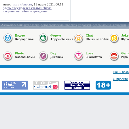
Автор:
astro.sibnet.ru
, 11 марта 2021, 00:11
Здесь обсуждается статья: Числа
открывают тайны мироздания
Astro.sibnet.ru
:
астрология
,
астрологический прогноз
,
гороскоп
,
персональный гороскоп
,
Видео
Форум
Chat
Joke
Видеоролики
Форум общения
Общение on-line
Шутк
Photo
Day
Love
Gam
Фотоальбомы
Дневники
Знакомства
Игры
Наши вака
О проекте