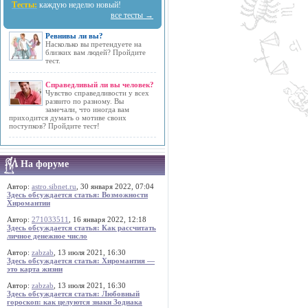
Тесты:
каждую неделю новый!
все тесты →
Ревнивы ли вы?
Насколько вы претендуете на
близких вам людей? Пройдите
тест.
Справедливый ли вы человек?
Чувство справедливости у всех
развито по разному. Вы
замечали, что иногда вам
приходится думать о мотиве своих
поступков? Пройдите тест!
На форуме
Автор:
astro.sibnet.ru
, 30 января 2022, 07:04
Здесь обсуждается статья: Возможности
Хиромантии
Автор:
271033511
, 16 января 2022, 12:18
Здесь обсуждается статья: Как рассчитать
личное денежное число
Автор:
zabzab
, 13 июля 2021, 16:30
Здесь обсуждается статья: Хиромантия —
это карта жизни
Автор:
zabzab
, 13 июля 2021, 16:30
Здесь обсуждается статья: Любовный
гороскоп: как целуются знаки Зодиака