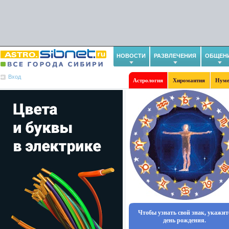
НОВОСТИ
РАЗВЛЕЧЕНИЯ
ОБЩЕН
Вход
Астрология
Хиромантия
Нуме
Чтобы узнать свой знак, укажит
день рождения.