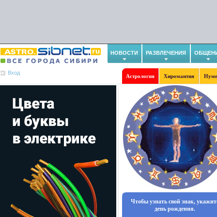
НОВОСТИ
РАЗВЛЕЧЕНИЯ
ОБЩЕН
Вход
Астрология
Хиромантия
Нуме
Чтобы узнать свой знак, укажит
день рождения.