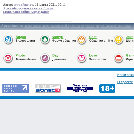
Автор:
astro.sibnet.ru
, 11 марта 2021, 00:11
Здесь обсуждается статья: Числа
открывают тайны мироздания
Astro.sibnet.ru
:
астрология
,
астрологический прогноз
,
гороскоп
,
персональный гороскоп
,
Видео
Форум
Chat
Joke
Видеоролики
Форум общения
Общение on-line
Шутк
Photo
Day
Love
Gam
Фотоальбомы
Дневники
Знакомства
Игры
Наши вака
О проекте