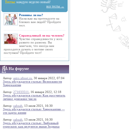
Тесты:
каждую неделю новый!
все тесты →
Ревнивы ли вы?
Насколько вы претендуете на
близких вам людей? Пройдите
тест.
Справедливый ли вы человек?
Чувство справедливости у всех
развито по разному. Вы
замечали, что иногда вам
приходится думать о мотиве своих
поступков? Пройдите тест!
На форуме
Автор:
astro.sibnet.ru
, 30 января 2022, 07:04
Здесь обсуждается статья: Возможности
Хиромантии
Автор:
271033511
, 16 января 2022, 12:18
Здесь обсуждается статья: Как рассчитать
личное денежное число
Автор:
zabzab
, 13 июля 2021, 16:30
Здесь обсуждается статья: Хиромантия —
это карта жизни
Автор:
zabzab
, 13 июля 2021, 16:30
Здесь обсуждается статья: Любовный
гороскоп: как целуются знаки Зодиака