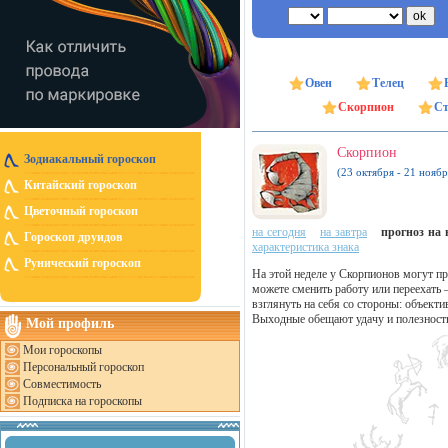
Овен
Телец
Скорпион
Ст
Скорпион
Зодиакальный гороскоп
(23 октября - 21 ноябр
Китайский гороскоп
Цветочный гороскоп
на сегодня
на завтра
прогноз на н
Гороскоп друидов
характеристика знака
Рунический гороскоп
На этой неделе у Скорпионов могут п
можете сменить работу или переехать 
взглянуть на себя со стороны: объект
Выходные обещают удачу и полезност
Мой профиль
Мои гороскопы
Персональный гороскоп
Совместимость
Подписка на гороскопы