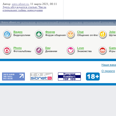
Автор:
astro.sibnet.ru
, 11 марта 2021, 00:11
Здесь обсуждается статья: Числа
открывают тайны мироздания
Astro.sibnet.ru
:
астрология
,
астрологический прогноз
,
гороскоп
,
персональный гороскоп
,
Видео
Форум
Chat
Joke
Видеоролики
Форум общения
Общение on-line
Шутк
Photo
Day
Love
Gam
Фотоальбомы
Дневники
Знакомства
Игры
Наши вака
О проекте