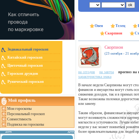
Овен
Телец
Скорпион
Ст
Скорпион
Зодиакальный гороскоп
(23 октября - 21 ноябр
Китайский гороскоп
Цветочный гороскоп
на сегодня
на завтра
прогноз на н
Гороскоп друидов
характеристика знака
Рунический гороскоп
В начале недели Скорпионы могут сто
финансов и имущества могут стать ос
снижении доходов, так и в прямых по
Также возможны поломки дорогостояще
Мой профиль
или замену.
Мои гороскопы
Таким образом, финансовые и имущест
Персональный гороскоп
могут возникнуть сложности в партнер
Совместимость
мягкости и уступчивости. Лучше избе
Подписка на гороскопы
недели у вас может появиться романти
более привлекательными для людей п