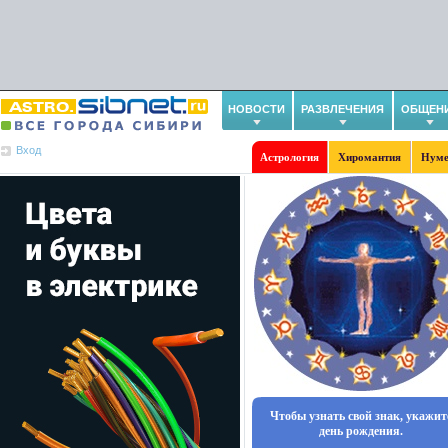
НОВОСТИ
РАЗВЛЕЧЕНИЯ
ОБЩЕН
Вход
Астрология
Хиромантия
Нуме
Чтобы узнать свой знак, укажит
день рождения.