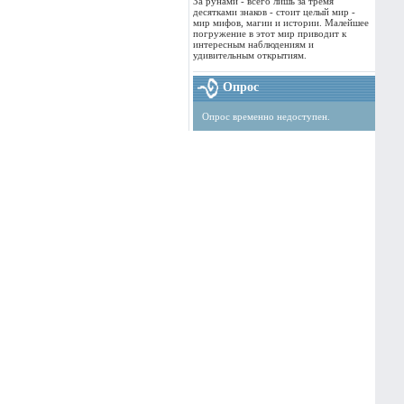
За рунами - всего лишь за тремя
десятками знаков - стоит целый мир -
мир мифов, магии и истории. Малейшее
погружение в этот мир приводит к
интересным наблюдениям и
удивительным открытиям.
Опрос
Опрос временно недоступен.