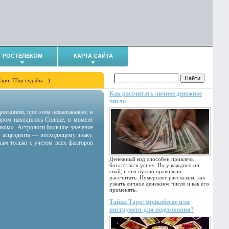
РОСТЕЛЕКОМ
КАРТА САЙТА
Таро, Шар судьбы…)
Как рассчитать личное денежное
число
гороскопом, при этом немаловажно, в
тором находилось Солнце, в момент
аком». Астрологи большое значение
 асцендента — восходящему знаку.
ным только с учётом всех факторов
Денежный код способен привлечь
богатство и успех. Но у каждого он
свой, и его нужно правильно
рассчитать. Нумеролог рассказала, как
узнать личное денежное число и как его
применять.
Тайна Таро: мракобесие или
инструмент для подсознания?