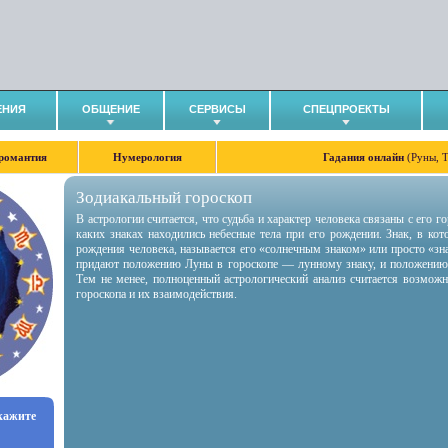
ЕНИЯ
ОБЩЕНИЕ
СЕРВИСЫ
СПЕЦПРОЕКТЫ
романтия
Нумерология
Гадания онлайн
(Руны, 
Зодиакальный гороскоп
В астрологии считается, что судьба и характер человека связаны с его 
каких знаках находились небесные тела при его рождении. Знак, в ко
рождения человека, называется его «солнечным знаком» или просто «зн
придают положению Луны в гороскопе — лунному знаку, и положению
Тем не менее, полноценный астрологический анализ считается возмож
гороскопа и их взаимодействия.
укажите