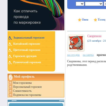
Овен
Телец
Скорпион
Зодиакальный гороскоп
(23 октября - 2
Китайский гороскоп
Цветочный гороскоп
на сегодня
на завтра
прогноз
Гороскоп друидов
Скорпионы, этот период распола
Рунический гороскоп
родственниками.
Мой профиль
Мои гороскопы
Персональный гороскоп
Совместимость
Подписка на гороскопы