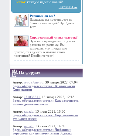
Тесты:
каждую неделю новый!
все тесты →
Ревнивы ли вы?
Насколько вы претендуете на
близких вам людей? Пройдите
тест.
Справедливый ли вы человек?
Чувство справедливости у всех
развито по разному. Вы
замечали, что иногда вам
приходится думать о мотиве своих
поступков? Пройдите тест!
На форуме
Автор:
astro.sibnet.ru
, 30 января 2022, 07:04
Здесь обсуждается статья: Возможности
Хиромантии
Автор:
271033511
, 16 января 2022, 12:18
Здесь обсуждается статья: Как рассчитать
личное денежное число
Автор:
zabzab
, 13 июля 2021, 16:30
Здесь обсуждается статья: Хиромантия —
это карта жизни
Автор:
zabzab
, 13 июля 2021, 16:30
Здесь обсуждается статья: Любовный
гороскоп: как целуются знаки Зодиака