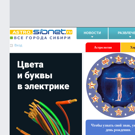
НОВОСТИ
РАЗВЛЕЧ
Вход
Астрология
Хи
Чтобы узнать свой знак, 
день рождения.