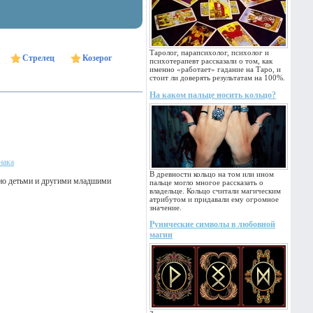
Таролог, парапсихолог, психолог и
Стрелец
Козерог
психотерапевт рассказали о том, как
именно «работает» гадание на Таро, и
стоит ли доверять результатам на 100%.
На каком пальце носить кольцо?
нака
В древности кольцо на том или ином
енно детьми и другими младшими
пальце могло многое рассказать о
владельце. Кольцо считали магическим
атрибутом и придавали ему огромное
значение.
Рунические символы в любовной
магии