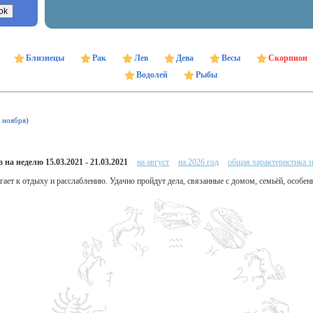
Близнецы
Рак
Лев
Дева
Весы
Скорпион
Водолей
Рыбы
1 ноября)
 на неделю 15.03.2021 - 21.03.2021
на август
на 2026 год
общая характеристика з
гает к отдыху и расслаблению. Удачно пройдут дела, связанные с домом, семьёй, особ