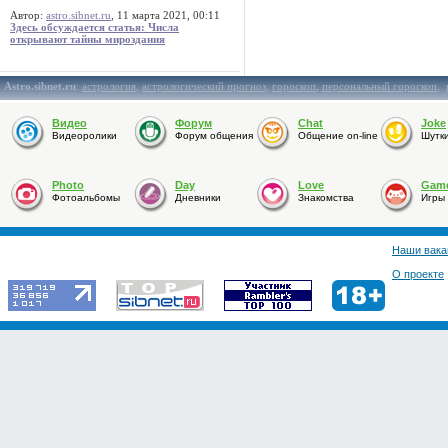
Автор:
astro.sibnet.ru
, 11 марта 2021, 00:11
Здесь обсуждается статья: Числа
открывают тайны мироздания
Astro.sibnet.ru
:
астрология
,
астрологический прогноз
,
гороскоп
,
персональный гороскоп
,
Видео
Форум
Chat
Joke
Видеоролики
Форум общения
Общение on-line
Шутк
Photo
Day
Love
Gam
Фотоальбомы
Дневники
Знакомства
Игры
Наши вака
О проекте