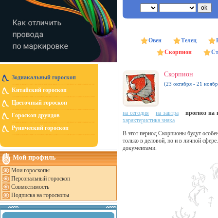
Овен
Телец
Скорпион
Ст
Скорпион
Зодиакальный гороскоп
(23 октября - 21 ноябр
Китайский гороскоп
Цветочный гороскоп
на сегодня
на завтра
прогноз на н
Гороскоп друидов
характеристика знака
Рунический гороскоп
В этот период Скорпионы будут особен
только в деловой, но и в личной сфере
документами.
Мой профиль
Мои гороскопы
Персональный гороскоп
Совместимость
Подписка на гороскопы