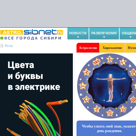
НОВОСТИ
РАЗВЛЕЧЕНИЯ
ОБЩЕН
Вход
Астрология
Хиромантия
Нуме
Чтобы узнать свой знак, укажит
день рождения.