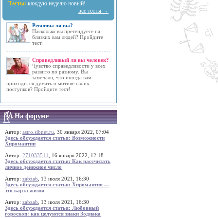
Тесты:
каждую неделю новый!
все тесты →
Ревнивы ли вы?
Насколько вы претендуете на
близких вам людей? Пройдите
тест.
Справедливый ли вы человек?
Чувство справедливости у всех
развито по разному. Вы
замечали, что иногда вам
приходится думать о мотиве своих
поступков? Пройдите тест!
На форуме
Автор:
astro.sibnet.ru
, 30 января 2022, 07:04
Здесь обсуждается статья: Возможности
Хиромантии
Автор:
271033511
, 16 января 2022, 12:18
Здесь обсуждается статья: Как рассчитать
личное денежное число
Автор:
zabzab
, 13 июля 2021, 16:30
Здесь обсуждается статья: Хиромантия —
это карта жизни
Автор:
zabzab
, 13 июля 2021, 16:30
Здесь обсуждается статья: Любовный
гороскоп: как целуются знаки Зодиака